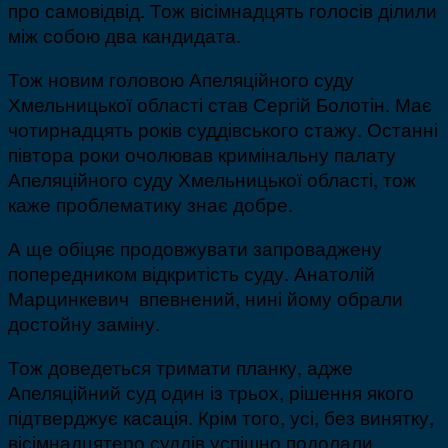
про самовідвід. Тож вісімнадцять голосів ділили
між собою два кандидата.
Тож новим головою Апеляційного суду
Хмельницької області став Сергій Болотін. Має
чотирнадцять років суддівського стажу. Останні
півтора роки очолював кримінальну палату
Апеляційного суду Хмельницької області, тож
каже проблематику знає добре.
А ще обіцяє продовжувати запроваджену
попередником відкритість суду. Анатолій
Марцинкевич впевнений, нині йому обрали
достойну заміну.
Тож доведеться тримати планку, адже
Апеляційний суд один із трьох, рішення якого
підтверджує касація. Крім того, усі, без винятку,
вісімнадцятеро суддів успішно подолали