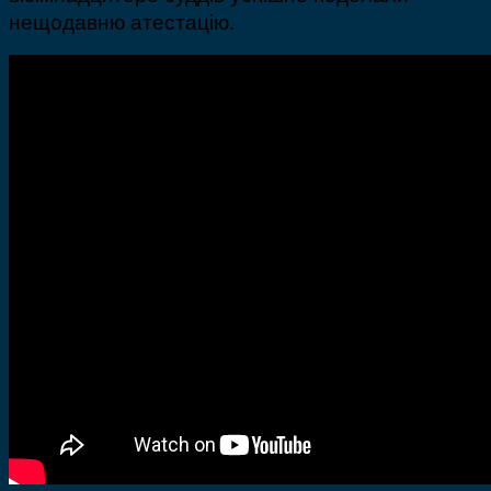
нещодавню атестацію.