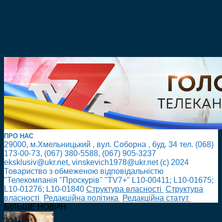
ПРО НАС
29000, м.Хмельницький , вул. Соборна , буд. 34 тел. (068)
173-00-73, (067) 380-5588, (067) 905-3237
eksklusiv@ukr.net, vinskevich1978@ukr.net (с) 2024
Товариство з обмеженою відповідальністю
"Телекомпанія "Проскурів" "TV7+" L10-00411; L10-01675;
L10-01276; L10-01840
Cтруктура власності
Cтруктура
власності
Редакційна політика
Редакційна статут
БІЛЬШЕ НОВИН