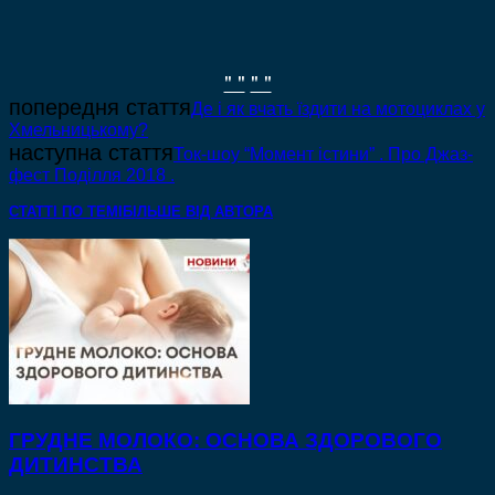
" "
" "
попередня стаття
Де і як вчать їздити на мотоциклах у
Хмельницькому?
наступна стаття
Ток-шоу “Момент істини” . Про Джаз-
фест Поділля 2018 .
СТАТТІ ПО ТЕМІ
БІЛЬШЕ ВІД АВТОРА
ГРУДНЕ МОЛОКО: ОСНОВА ЗДОРОВОГО
ДИТИНСТВА