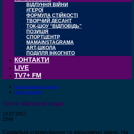
ВІДЛУННЯ ВІЙНИ
#ГЕРОЇ
ФОРМУЛА СТІЙКОСТІ
ТВОРЧИЙ ДЕСАНТ
ТОК-ШОУ “ВІДПОВІДЬ”
ПОЗИЦІЯ
СПОРТЦЕНТР
MAMAINSTAGRAMA
ART-ШКОЛА
ПОДІЛЛЯ ІНКОГНІТО
КОНТАКТИ
LIVE
TV7+ FM
НОВИНИ ХМЕЛЬНИЦЬКОГО
ХМЕЛЬНИЦЬКИЙ
Сесія обласної ради .
14.07.2017
2348
Соціальні спрямування та економічні зміни. На