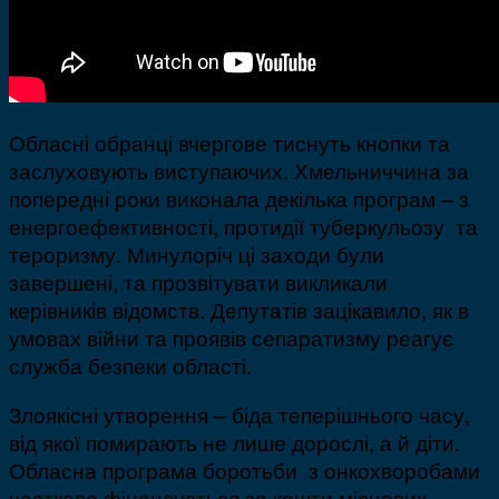
Обласні обранці вчергове тиснуть кнопки та
заслуховують виступаючих. Хмельниччина за
попередні роки виконала декілька програм – з
енергоефективності, протидії туберкульозу та
тероризму. Минулоріч ці заходи були
завершені, та прозвітувати викликали
керівників відомств. Депутатів зацікавило, як в
умовах війни та проявів сепаратизму реагує
служба безпеки області.
Злоякісні утворення – біда теперішнього часу,
від якої помирають не лише дорослі, а й діти.
Обласна програма боротьби з онкохворобами
частково фінансується за кошти місцевих