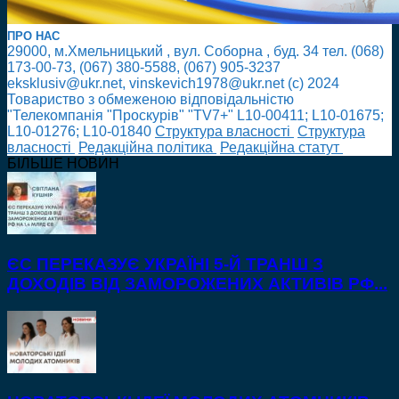
ПРО НАС
29000, м.Хмельницький , вул. Соборна , буд. 34 тел. (068)
173-00-73, (067) 380-5588, (067) 905-3237
eksklusiv@ukr.net, vinskevich1978@ukr.net (с) 2024
Товариство з обмеженою відповідальністю
"Телекомпанія "Проскурів" "TV7+" L10-00411; L10-01675;
L10-01276; L10-01840
Cтруктура власності
Cтруктура
власності
Редакційна політика
Редакційна статут
БІЛЬШЕ НОВИН
ЄС ПЕРЕКАЗУЄ УКРАЇНІ 5-Й ТРАНШ З
ДОХОДІВ ВІД ЗАМОРОЖЕНИХ АКТИВІВ РФ...