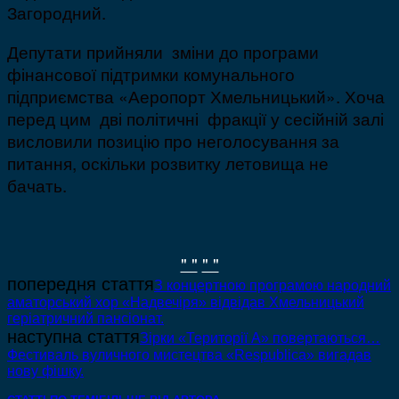
Загородний.
Депутати прийняли зміни до програми
фінансової підтримки комунального
підприємства «Аеропорт Хмельницький». Хоча
перед цим дві політичні фракції у сесійній залі
висловили позицію про неголосування за
питання, оскільки розвитку летовища не
бачать.
" "
" "
попередня стаття
З концертною програмою народний
аматорський хор «Надвечіря» відвідав Хмельницький
геріатричний пансіонат.
наступна стаття
Зірки «Території А» повертаються…
Фестиваль вуличного мистецтва «Respublica» вигадав
нову фішку.