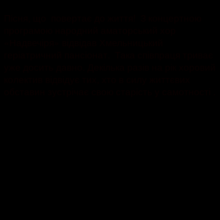
Пісня, що повертає до життя! З концертною
програмою народний аматорський хор
«Надвечіря» відвідав Хмельницький
геріатричний пансіонат. Така співпраця триває
уже досить давно. Декілька разів на рік хоровий
колектив відвідує тих, хто в силу життєвих
обставин зустрічає свою старість у самотності .