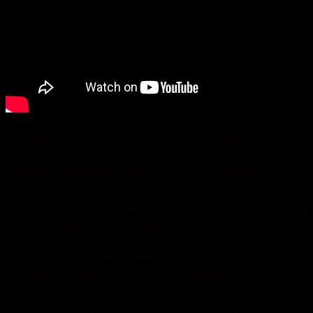
До геріатричного пансіонату народний
аматорський хор «Надвечіря» завітав не
вперше. Декілька років поспіль колектив
приїжджає сюди з концертною програмою, аби
хоч трохи розрадити тих, хто залишився сам на
сам зі своїми проблемами.
Досить часто навідуються сюди волонтерський
народний аматорський колектив «Віта» та
хоровий колектив «Ретро». Така співпраця
надзвичайно важлива для підопічних