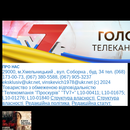
ПРО НАС
29000, м.Хмельницький , вул. Соборна , буд. 34 тел. (068)
173-00-73, (067) 380-5588, (067) 905-3237
eksklusiv@ukr.net, vinskevich1978@ukr.net (с) 2024
Товариство з обмеженою відповідальністю
"Телекомпанія "Проскурів" "TV7+" L10-00411; L10-01675;
L10-01276; L10-01840
Cтруктура власності
Cтруктура
власності
Редакційна політика
Редакційна статут
БІЛЬШЕ НОВИН