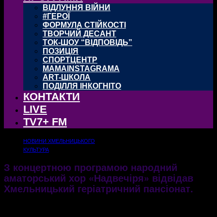
ВІДЛУННЯ ВІЙНИ
#ГЕРОЇ
ФОРМУЛА СТІЙКОСТІ
ТВОРЧИЙ ДЕСАНТ
ТОК-ШОУ “ВІДПОВІДЬ”
ПОЗИЦІЯ
СПОРТЦЕНТР
MAMAINSTAGRAMA
ART-ШКОЛА
ПОДІЛЛЯ ІНКОГНІТО
КОНТАКТИ
LIVE
TV7+ FM
НОВИНИ ХМЕЛЬНИЦЬКОГО
КУЛЬТУРА
З концертною програмою народний
аматорський хор «Надвечіря» відвідав
Хмельницький геріатричний пансіонат.
14.07.2017
2445