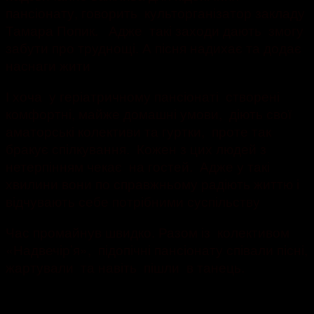
пансіонату, говорить культорганізатор закладу
Тамара Попик. Адже такі заходи дають змогу
забути про труднощі. А пісня надихає та додає
наснаги жити
І хоча у геріатричному пансіонаті створені
комфортні, майже домашні умови, діють свої
аматорські колективи та гуртки, проте так
бракує спілкування. Кожен з цих людей з
нетерпінням чекає на гостей. Адже у такі
хвилини вони по справжньому радіють життю і
відчувають себе потрібними суспільству
Час промайнув швидко. Разом із колективом
«Надвечір’я», підопічні пансіонату співали пісні,
жартували та навіть пішли в танець.