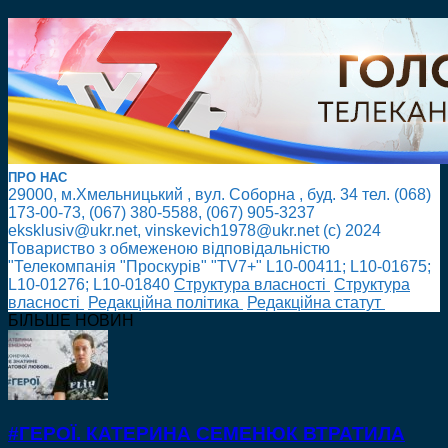
ПРО НАС
29000, м.Хмельницький , вул. Соборна , буд. 34 тел. (068)
173-00-73, (067) 380-5588, (067) 905-3237
eksklusiv@ukr.net, vinskevich1978@ukr.net (с) 2024
Товариство з обмеженою відповідальністю
"Телекомпанія "Проскурів" "TV7+" L10-00411; L10-01675;
L10-01276; L10-01840
Cтруктура власності
Cтруктура
власності
Редакційна політика
Редакційна статут
БІЛЬШЕ НОВИН
#ГЕРОЇ. КАТЕРИНА СЕМЕНЮК ВТРАТИЛА