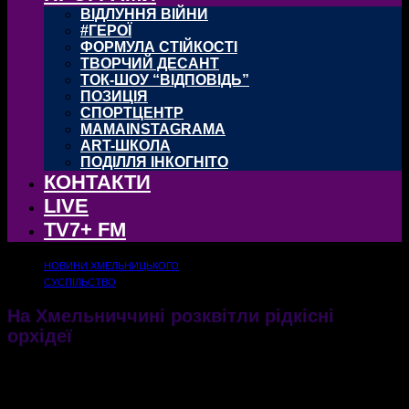
ВІДЛУННЯ ВІЙНИ
#ГЕРОЇ
ФОРМУЛА СТІЙКОСТІ
ТВОРЧИЙ ДЕСАНТ
ТОК-ШОУ “ВІДПОВІДЬ”
ПОЗИЦІЯ
СПОРТЦЕНТР
MAMAINSTAGRAMA
ART-ШКОЛА
ПОДІЛЛЯ ІНКОГНІТО
КОНТАКТИ
LIVE
TV7+ FM
НОВИНИ ХМЕЛЬНИЦЬКОГО
СУСПІЛЬСТВО
На Хмельниччині розквітли рідкісні
орхідеї
Рослини цвітуть на території Національного парку «Мале Полісся», що
розташований на території Ізяславського та Славутського районів
27.07.2021