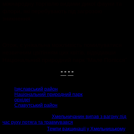
міжнародну торгівлю видами дикої фауни та
флори, які перебувають під загрозою
зникнення.
Отож, є унікальна можливість помилуватися
незвичним цвітінням цих квітів, відвідавши
Національний природний парк “Мале Полісся”
" "
" "
ТЕГИ
Ізяславський район
Національний природний парк
орхідеї
Славутський район
попередня стаття
Хмельничанин випав з вагону під
час руху потяга та травмувався
наступна стаття
Темпи вакцинації у Хмельницькому