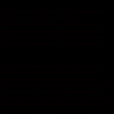
1114
На території парку росте аж 7 видів орхідей ꞉
болотні, лісові та лучні. Тут можна
помилуватися квітами гніздівки звичайної,
зозульок м’ясочервоних, зозульок плямистих,
коручки болотної, коручки чемерникоподібної,
коручки темно-червоної та любки дволистої.
У другій половині липня у парку починають
квітнути вишукані орхідеї коручки. У парку їх
наразі цвіте декілька різновидів: коручка
чемерникоподібна, коручка болотна та коручка
темно-червона. Усі ці рослини належать до
родини Орхідних. Вони є рідкісними та занесені
до Червоної книги України. Крім того, рослини
охороняються ще й Додатком ІІ Конвенції про