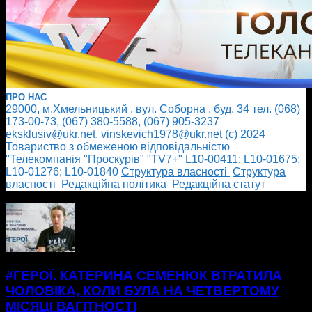
ПРО НАС
29000, м.Хмельницький , вул. Соборна , буд. 34 тел. (068)
173-00-73, (067) 380-5588, (067) 905-3237
eksklusiv@ukr.net, vinskevich1978@ukr.net (с) 2024
Товариство з обмеженою відповідальністю
"Телекомпанія "Проскурів" "TV7+" L10-00411; L10-01675;
L10-01276; L10-01840
Cтруктура власності
Cтруктура
власності
Редакційна політика
Редакційна статут
БІЛЬШЕ НОВИН
#ГЕРОЇ. КАТЕРИНА СЕМЕНЮК ВТРАТИЛА
ЧОЛОВІКА, КОЛИ БУЛА НА ЧЕТВЕРТОМУ
МІСЯЦІ ВАГІТНОСТІ