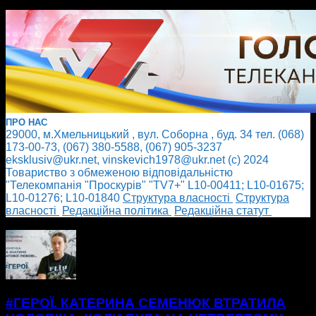
ПРО НАС
29000, м.Хмельницький , вул. Соборна , буд. 34 тел. (068)
173-00-73, (067) 380-5588, (067) 905-3237
eksklusiv@ukr.net, vinskevich1978@ukr.net (с) 2024
Товариство з обмеженою відповідальністю
"Телекомпанія "Проскурів" "TV7+" L10-00411; L10-01675;
L10-01276; L10-01840
Cтруктура власності
Cтруктура
власності
Редакційна політика
Редакційна статут
БІЛЬШЕ НОВИН
#ГЕРОЇ. КАТЕРИНА СЕМЕНЮК ВТРАТИЛА