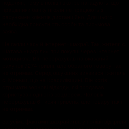
подолян, тому в поліції вкотре нагадують, що
працівники банку ніколи не працюють з
рахунками клієнтів дистанційно. Для цього
необхідна присутність особи та письмова
заява.
Не гаяли часу й інтернет−шахраї. Так, жителя с.
Шатава «нагріли» при покупці через інтернет
мотоцикла. Він перерахував на вказаний
рахунок 7274 гривні, але обраного товару так і
не отримав. Серед ошуканих виявився і житель
с. Моньки, що на Красилівщині. Він хотів
отримати зернові відходи, які продавав
користувач однієї із соцмереж. Чоловік
перерахував 6 тисяч гривень, але товару так і
не отримав.
За усіма фактами шахрайства у поліції відкрили
кримінальні провадження та встановлюють