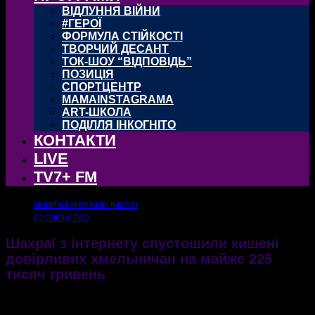
ВІДЛУННЯ ВІЙНИ
#ГЕРОЇ
ФОРМУЛА СТІЙКОСТІ
ТВОРЧИЙ ДЕСАНТ
ТОК-ШОУ “ВІДПОВІДЬ”
ПОЗИЦІЯ
СПОРТЦЕНТР
MAMAINSTAGRAMA
ART-ШКОЛА
ПОДІЛЛЯ ІНКОГНІТО
КОНТАКТИ
LIVE
TV7+ FM
НОВИНИ ХМЕЛЬНИЦЬКОГО
СУСПІЛЬСТВО
Шахраї з інтернету спустошили кишені
довірливих хмельничан на майже 225
тисяч гривень
Минулої доби шахраї не гаяли часу, встигнувши ошукати довірливих громадян з
різних куточків області