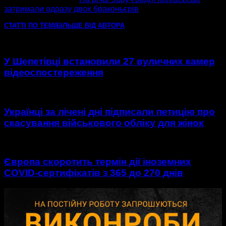
затримали одразу двох браконьєрів
СТАТТІ ПО ТЕМІ
БІЛЬШЕ ВІД АВТОРА
У Шепетівці встановили 27 вуличних камер
відеоспостереження
Українці за лічені дні підписали петицію про
скасування військового обліку для жінок
Європа скоротить термін дії іноземних
COVID-сертифікатів з 365 до 270 днів