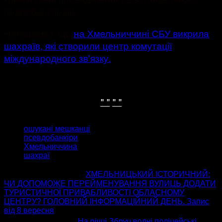
подробиці подій.
Нагадаємо, що
на Хмельниччині СБУ викрила
шахраїв, які створили центр комутації
міждународного звꞌязку.
" "
" "
ТЕГИ
ошукані мешканці
псевдобанкіри
Хмельниччина
шахраї
попередня стаття
ХМЕЛЬНИЦЬКИЙ ІСТОРИЧНИЙ:
ЧИ ДОПОМОЖЕ ПЕРЕЙМЕНУВАННЯ ВУЛИЦЬ ДОДАТИ
ТУРИСТИЧНОЇ ПРИВАБЛИВОСТІ ОБЛАСНОМУ
ЦЕНТРУ? ГОЛОВНИЙ ІНФОРМАЦІЙНИЙ ДЕНЬ. Запис
від 8 вересня
наступна стаття
На річці Збруч водні поліцейські