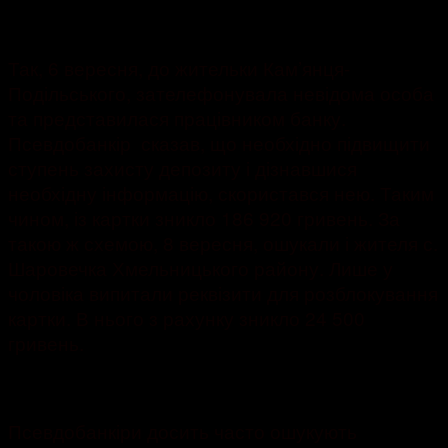
09.09.2021
997
Так, 6 вересня, до жительки Кам’янця-
Подільського, зателефонувала невідома особа
та представилася працівником банку.
Псевдобанкір сказав, що необхідно підвищити
ступень захисту депозиту і дізнавшися
необхідну інформацію, скористався нею. Таким
чином, із картки зникло 186 920 гривень. За
такою ж схемою, 8 вересня, ошукали і жителя с.
Шаровечка Хмельницького району. Лише у
чоловіка випитали реквізити для розблокування
картки. В нього з рахунку зникло 24 500
гривень.
Псевдобанкіри досить часто ошукують