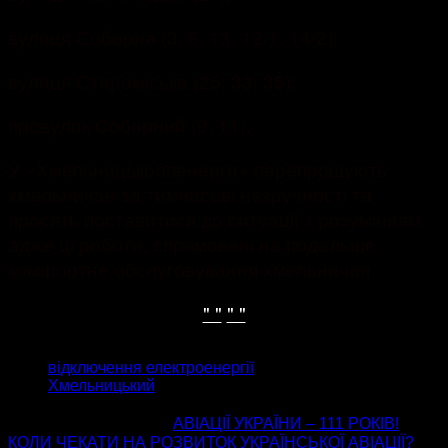
вулиця Соборна (3, 6, 13, 12/1, 14/2);
вулиця Староміська (25, 33, 35);
провулок Соборний (9, 11).
У «Хмельницькобленерго» перепрошують
хмельничан за тимчасові незручності та
просять поставитися до ситуації з розумінням,
адже ці роботи, спрямовані на подальше
комфортне обслуговування хмельничан.
" "
" "
ТЕГИ
відключення електроенергії
Хмельницький
попередня стаття
АВІАЦІЇ УКРАЇНИ – 111 РОКІВ!
КОЛИ ЧЕКАТИ НА РОЗВИТОК УКРАЇНСЬКОЇ АВІАЦІЇ?