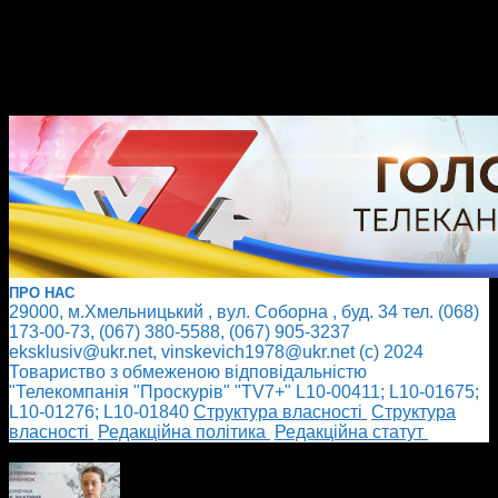
ПРО НАС
29000, м.Хмельницький , вул. Соборна , буд. 34 тел. (068)
173-00-73, (067) 380-5588, (067) 905-3237
eksklusiv@ukr.net, vinskevich1978@ukr.net (с) 2024
Товариство з обмеженою відповідальністю
"Телекомпанія "Проскурів" "TV7+" L10-00411; L10-01675;
L10-01276; L10-01840
Cтруктура власності
Cтруктура
власності
Редакційна політика
Редакційна статут
БІЛЬШЕ НОВИН