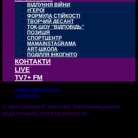
ВІДЛУННЯ ВІЙНИ
#ГЕРОЇ
ФОРМУЛА СТІЙКОСТІ
ТВОРЧИЙ ДЕСАНТ
ТОК-ШОУ “ВІДПОВІДЬ”
ПОЗИЦІЯ
СПОРТЦЕНТР
MAMAINSTAGRAMA
ART-ШКОЛА
ПОДІЛЛЯ ІНКОГНІТО
КОНТАКТИ
LIVE
TV7+ FM
НОВИНИ ХМЕЛЬНИЦЬКОГО
СУСПІЛЬСТВО
У центральній частині Хмельницького
відключать електроенергію
Для хмельничан уже стало звичним відключення електрики у тих чи інших частинах
міста через проведення технічних робіт
31.08.2021