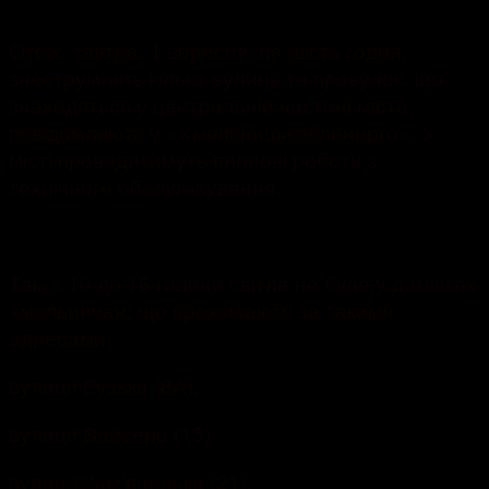
976
Отож, завтра, 1 вересня, на шість годин,
знеструмлять кілька вулиць та провулок, що
знаходяться у центральній частині міста,
повідомляють у «Хмельницькобленерго». У
місті проводитимуть планові роботи з
технічного обслуговування.
Так, з 10 до 16 години світла не буде у домівках
хмельничан, що проживають за такими
адресами꞉
вулиця Бузька (8А);
вулиця Вайсера (15);
вулиця Кам’янецька (21);