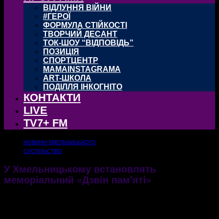
ВІДЛУННЯ ВІЙНИ
#ГЕРОЇ
ФОРМУЛА СТІЙКОСТІ
ТВОРЧИЙ ДЕСАНТ
ТОК-ШОУ “ВІДПОВІДЬ”
ПОЗИЦІЯ
СПОРТЦЕНТР
MAMAINSTAGRAMA
ART-ШКОЛА
ПОДІЛЛЯ ІНКОГНІТО
КОНТАКТИ
LIVE
TV7+ FM
НОВИНИ ХМЕЛЬНИЦЬКОГО
СУСПІЛЬСТВО
У Хмельницькому встановлять
меморіальний «Дзвін памꞌяті»
Хмельницький стане першим містом в Україні, після Києва, де встановлять такий
монументальний знак
13.10.2021