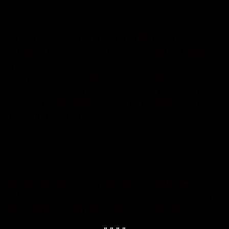
Ініціаторами зведення знаку виступили
ветерани російсько-української війни, родини
героїв, які віддали своє життя за Україну,
консультативна рада ветеранів при голові
Хмельницької обласної ради, за участі органів
місцевого самоврядування та влади, начальник
Хмельницького гарнізону.
«Дзвін памꞌяті» планують встановити уже до
кінця цього року. У майбутньому тут планують
проводити вшанування Захисників України.