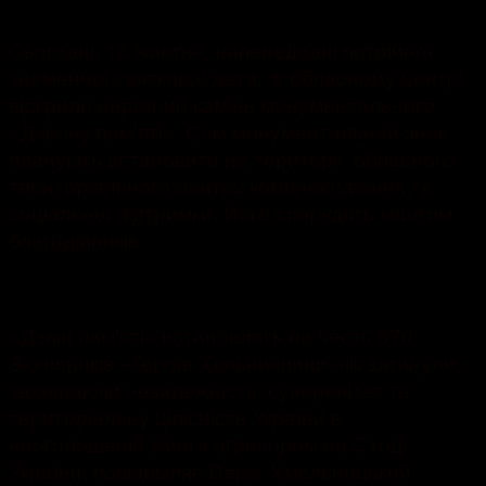
1606
Сьогодні, 13 жовтня, напередодні потрійної
знаменної святкової дати, в обласному центрі
відкрили наріжний камінь монументального
«Дзвону памꞌяті». Сам монументальний знак
планують встановити на території обласного
територіального центру комплектування та
соціальної підтримки. Його спорудять коштом
благодійників.
«Дзвін памꞌяті» встановлять на честь 370
Захисників ‒Героїв Хельниччини, які загинули,
захищаючи незалежність, суверенітет та
територіальну цілісність України в
неоголошеній війні з агресором на Сході
України, повідомляє Depo. Хмельницький