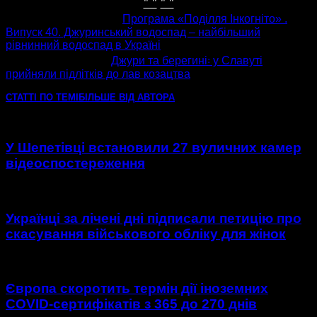
" "
" "
попередня стаття
Програма «Поділля Інкогніто» .
Випуск 40. Джуринський водоспад – найбільший
рівнинний водоспад в Україні
наступна стаття
Джури та берегині꞉ у Славуті
прийняли підлітків до лав козацтва
СТАТТІ ПО ТЕМІ
БІЛЬШЕ ВІД АВТОРА
У Шепетівці встановили 27 вуличних камер
відеоспостереження
Українці за лічені дні підписали петицію про
скасування військового обліку для жінок
Європа скоротить термін дії іноземних
COVID-сертифікатів з 365 до 270 днів