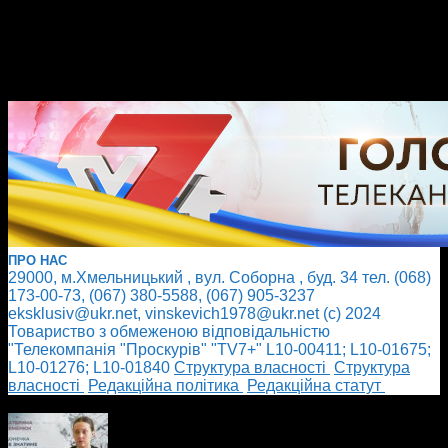
ПРО НАС
29000, м.Хмельницький , вул. Соборна , буд. 34 тел. (068)
173-00-73, (067) 380-5588, (067) 905-3237
eksklusiv@ukr.net, vinskevich1978@ukr.net (с) 2024
Товариство з обмеженою відповідальністю
"Телекомпанія "Проскурів" "TV7+" L10-00411; L10-01675;
L10-01276; L10-01840
Cтруктура власності
Cтруктура
власності
Редакційна політика
Редакційна статут
БІЛЬШЕ НОВИН