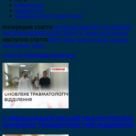
меморандум
тариф на газ
тарифи на тепло і гарячу воду
попередня стаття
ЧИ ЛЮТИЙ ЛЮТИЙ? ОСНОВНИЙ
ІНФОРМАЦІЙНИЙ ВЕЧІР ОБЛАСТІ. Запис від 9 лютого
наступна стаття
ДІЯРУ дала “зелене світло” другому
енергоблоку ХАЕС
СТАТТІ ПО ТЕМІ
БІЛЬШЕ ВІД АВТОРА
У ХМЕЛЬНИЦЬКІЙ МІСЬКІЙ ЛІКАРНІ ПРАЦЮЄ
ОНОВЛЕНЕ ТРАВМАТОЛОГІЧНЕ ВІДДІЛЕННЯ