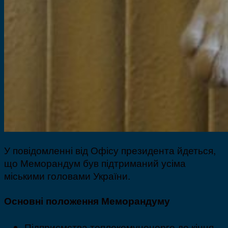
У повідомленні від Офісу президента йдеться,
що Меморандум був підтриманий усіма
міськими головами України.
Основні положення Меморандуму
Підприємства теплокомуненерго до кінця