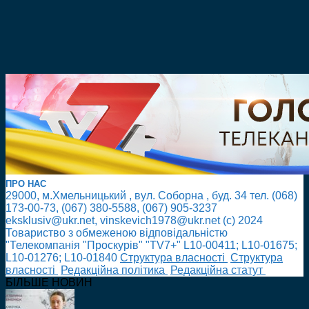
ПРО НАС
29000, м.Хмельницький , вул. Соборна , буд. 34 тел. (068)
173-00-73, (067) 380-5588, (067) 905-3237
eksklusiv@ukr.net, vinskevich1978@ukr.net (с) 2024
Товариство з обмеженою відповідальністю
"Телекомпанія "Проскурів" "TV7+" L10-00411; L10-01675;
L10-01276; L10-01840
Cтруктура власності
Cтруктура
власності
Редакційна політика
Редакційна статут
БІЛЬШЕ НОВИН