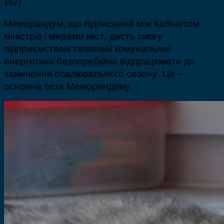
1627
Меморандум, що підписаний між Кабінетом
міністрів і мерами міст, дасть змогу
підприємствам теплової комунальної
енергетики безперебійно відпрацювати до
закінчення опалювального сезону. Це –
основна теза Меморандуму.