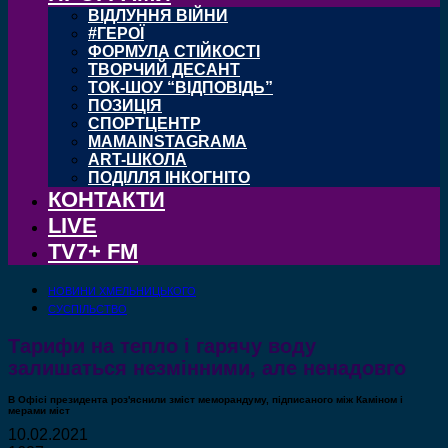
ВІДЛУННЯ ВІЙНИ
#ГЕРОЇ
ФОРМУЛА СТІЙКОСТІ
ТВОРЧИЙ ДЕСАНТ
ТОК-ШОУ “ВІДПОВІДЬ”
ПОЗИЦІЯ
СПОРТЦЕНТР
MAMAINSTAGRAMA
ART-ШКОЛА
ПОДІЛЛЯ ІНКОГНІТО
КОНТАКТИ
LIVE
TV7+ FM
НОВИНИ ХМЕЛЬНИЦЬКОГО
СУСПІЛЬСТВО
Тарифи на тепло і гарячу воду
залишаться незмінними, але ненадовго
В Офісі президента роз'яснили зміст меморандуму, підписаного між Каміном і
мерами міст
10.02.2021