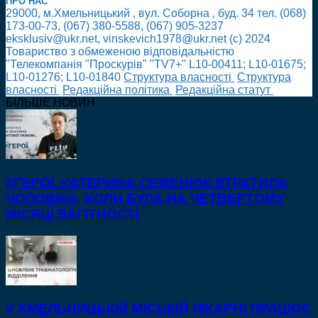
ПРО НАС
29000, м.Хмельницький , вул. Соборна , буд. 34 тел. (068)
173-00-73, (067) 380-5588, (067) 905-3237
eksklusiv@ukr.net, vinskevich1978@ukr.net (с) 2024
Товариство з обмеженою відповідальністю
"Телекомпанія "Проскурів" "TV7+" L10-00411; L10-01675;
L10-01276; L10-01840
Cтруктура власності
Cтруктура
власності
Редакційна політика
Редакційна статут
БІЛЬШЕ НОВИН
#ГЕРОЇ. КАТЕРИНА СЕМЕНЮК ВТРАТИЛА
ЧОЛОВІКА, КОЛИ БУЛА НА ЧЕТВЕРТОМУ
МІСЯЦІ ВАГІТНОСТІ
У ХМЕЛЬНИЦЬКІЙ МІСЬКІЙ ЛІКАРНІ ПРАЦЮЄ