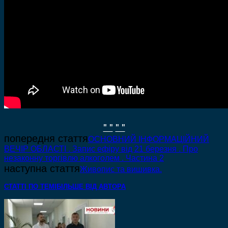
" "
" "
попередня стаття
ОСНОВНИЙ ІНФОРМАЦІЙНИЙ
ВЕЧІР ОБЛАСТІ . Запис ефіру від 21 березня . Про
незаконну торгівлю алкоголем . Частина 2
наступна стаття
Живопис та вишивка.
СТАТТІ ПО ТЕМІ
БІЛЬШЕ ВІД АВТОРА