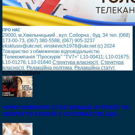
ПРО НАС
29000, м.Хмельницький , вул. Соборна , буд. 34 тел. (068)
173-00-73, (067) 380-5588, (067) 905-3237
eksklusiv@ukr.net, vinskevich1978@ukr.net (с) 2024
Товариство з обмеженою відповідальністю
"Телекомпанія "Проскурів" "TV7+" L10-00411; L10-01675;
L10-01276; L10-01840
Cтруктура власності
Cтруктура
власності
Редакційна політика
Редакційна статут
БІЛЬШЕ НОВИН
ЧОМУ НАВКОЛО СТАЄ БІЛЬШЕ АГРЕСІЇ? ЯК
ЗБЕРЕГТИ СПОКІЙ У СУСПІЛЬСТВІ, ЩО...