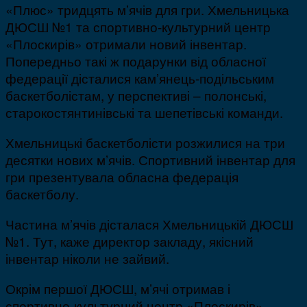
«Плюс» тридцять м’ячів для гри. Хмельницька
ДЮСШ №1 та спортивно-культурний центр
«Плоскирів» отримали новий інвентар.
Попередньо такі ж подарунки від обласної
федерації дісталися кам’янець-подільським
баскетболістам, у перспективі – полонські,
старокостянтинівські та шепетівські команди.
Хмельницькі баскетболісти розжилися на три
десятки нових м’ячів. Спортивний інвентар для
гри презентувала обласна федерація
баскетболу.
Частина м’ячів дісталася Хмельницькій ДЮСШ
№1. Тут, каже директор закладу, якісний
інвентар ніколи не зайвий.
Окрім першої ДЮСШ, м’ячі отримав і
спортивно-культурний центр «Плоскирів».