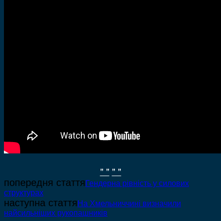
" "
" "
попередня стаття
Гендерна рівність у силових
структурах
наступна стаття
На Хмельниччині визначили
найсильніших рукопашників