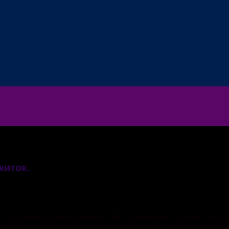
житок.
уртожитку відселили 104 пожильця. Подія сталася
м швидко поширювався приміщенням. Коли прибули