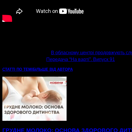
попередня стаття
В обласному центрі продовжують слу
наступна стаття
Передача “На варті”. Випуск 91
СТАТТІ ПО ТЕМІ
БІЛЬШЕ ВІД АВТОРА
ГРУДНЕ МОЛОКО: ОСНОВА ЗДОРОВОГО ДИ