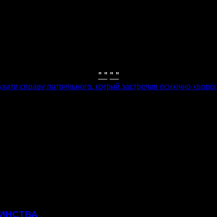
" "
" "
хати справу патрульного, котрий застрелив психічно хворог
ТИНСТВА