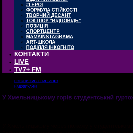
#ГЕРОЇ
ФОРМУЛА СТІЙКОСТІ
ТВОРЧИЙ ДЕСАНТ
ТОК-ШОУ “ВІДПОВІДЬ”
ПОЗИЦІЯ
СПОРТЦЕНТР
MAMAINSTAGRAMA
ART-ШКОЛА
ПОДІЛЛЯ ІНКОГНІТО
КОНТАКТИ
LIVE
TV7+ FM
НОВИНИ ХМЕЛЬНИЦЬКОГО
НАДЗВИЧАЙНІ
У Хмельницькому горів студентський гурто
29.03.2018
1729
У Хмельницькому через пожежу у студентському г
Зайнялося у кімнаті другого поверху. Густий ди