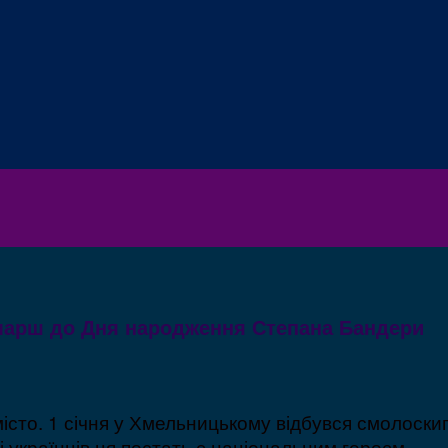
арш до Дня народження Степана Бандери
місто. 1 січня у Хмельницькому відбувся смолос
 українців ця постать є національним героєм.