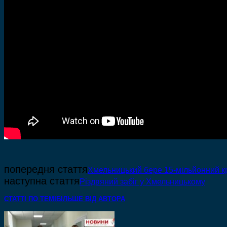
попередня стаття
Хмельницький бере 15-мільйонний к
наступна стаття
Різдвяний забіг у Хмельницькому
СТАТТІ ПО ТЕМІ
БІЛЬШЕ ВІД АВТОРА