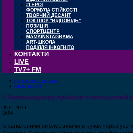
#ГЕРОЇ
ФОРМУЛА СТІЙКОСТІ
ТВОРЧИЙ ДЕСАНТ
ТОК-ШОУ “ВІДПОВІДЬ”
ПОЗИЦІЯ
СПОРТЦЕНТР
MAMAINSTAGRAMA
ART-ШКОЛА
ПОДІЛЛЯ ІНКОГНІТО
КОНТАКТИ
LIVE
TV7+ FM
НОВИНИ ХМЕЛЬНИЦЬКОГО
ХМЕЛЬНИЦЬКИЙ
У Хмельницькому пройшов смолоскипний м
09.01.2019
1664
Із запаленими смолоскипами в руках через усе 
Бандери. З початком Незалежності для більшості