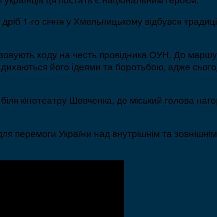
 дріб 1-го січня у Хмельницькому відбувся тради
зовують ходу на честь провідника ОУН. До маршу
адихаються його ідеями та боротьбою, адже сього
біля кінотеатру Шевченка, де міський голова наго
ля перемоги України над внутрішнім та зовнішнім 