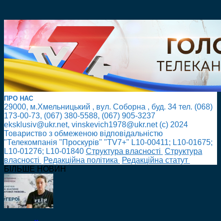
ПРО НАС
29000, м.Хмельницький , вул. Соборна , буд. 34 тел. (068)
173-00-73, (067) 380-5588, (067) 905-3237
eksklusiv@ukr.net, vinskevich1978@ukr.net (с) 2024
Товариство з обмеженою відповідальністю
"Телекомпанія "Проскурів" "TV7+" L10-00411; L10-01675;
L10-01276; L10-01840
Cтруктура власності
Cтруктура
власності
Редакційна політика
Редакційна статут
БІЛЬШЕ НОВИН