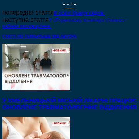
" "
" "
попередня стаття
В освіті бракує кадрів.
наступна стаття
У «Родинному затишку» з’явився
кабінет миловаріння.
СТАТТІ ПО ТЕМІ
БІЛЬШЕ ВІД АВТОРА
У ХМЕЛЬНИЦЬКІЙ МІСЬКІЙ ЛІКАРНІ ПРАЦЮЄ
ОНОВЛЕНЕ ТРАВМАТОЛОГІЧНЕ ВІДДІЛЕННЯ