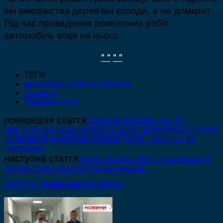
він використав дерев’яні колоди, а не домкрат.
Під час проведення ремонтних робіт,
автомобіль впав на нього.
" "
" "
ТЕГИ
автомобіль впав на чоловіка
Полонне
Хмельниччина
попередня стаття
СМАЧНО Й КОРИСНО: 25
ЛИСТОПАДА ВІДЗНАЧАЮТЬ ДЕНЬ ДОМАШНЬОЇ КУХНІ!
ГОЛОВНИЙ ІНФОРМАЦІЙНИЙ ДЕНЬ. Запис від 25
листопада
наступна стаття
Хмельничанин вбив співмешканку і
тримав труп у квартирі понад тиждень
СТАТТІ ПО ТЕМІ
БІЛЬШЕ ВІД АВТОРА