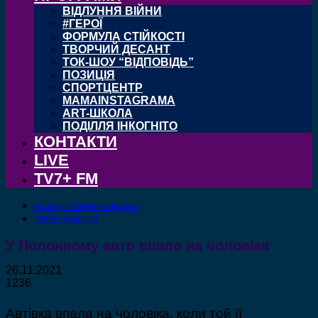
ВІДЛУННЯ ВІЙНИ
#ГЕРОЇ
ФОРМУЛА СТІЙКОСТІ
ТВОРЧИЙ ДЕСАНТ
ТОК-ШОУ “ВІДПОВІДЬ”
ПОЗИЦІЯ
СПОРТЦЕНТР
MAMAINSTAGRAMA
ART-ШКОЛА
ПОДІЛЛЯ ІНКОГНІТО
КОНТАКТИ
LIVE
TV7+ FM
НОВИНИ ХМЕЛЬНИЦЬКОГО
ХМЕЛЬНИЦЬКИЙ
У Полонному авто впало на чоловіка
26.11.2021
1236
Автівка впала на чоловіка, коли той її