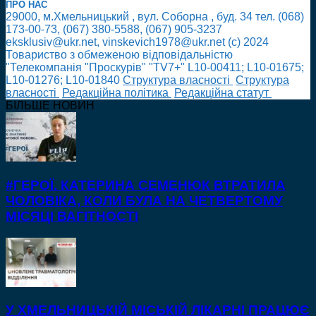
ПРО НАС
29000, м.Хмельницький , вул. Соборна , буд. 34 тел. (068)
173-00-73, (067) 380-5588, (067) 905-3237
eksklusiv@ukr.net, vinskevich1978@ukr.net (с) 2024
Товариство з обмеженою відповідальністю
"Телекомпанія "Проскурів" "TV7+" L10-00411; L10-01675;
L10-01276; L10-01840
Cтруктура власності
Cтруктура
власності
Редакційна політика
Редакційна статут
БІЛЬШЕ НОВИН
#ГЕРОЇ. КАТЕРИНА СЕМЕНЮК ВТРАТИЛА
ЧОЛОВІКА, КОЛИ БУЛА НА ЧЕТВЕРТОМУ
МІСЯЦІ ВАГІТНОСТІ
У ХМЕЛЬНИЦЬКІЙ МІСЬКІЙ ЛІКАРНІ ПРАЦЮЄ