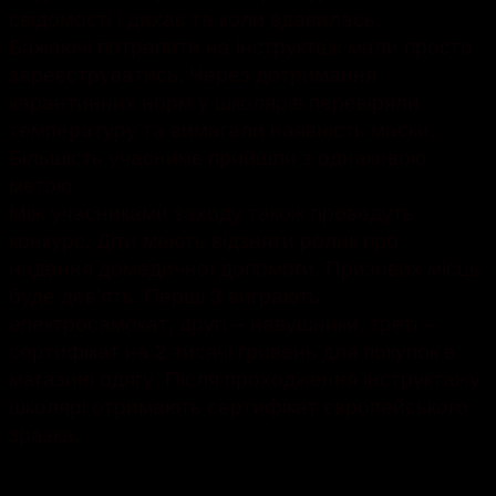
свідомості і дихає та коли вдавилась.
Бажаючі потрапити на інструктаж мали просто
зареєструватись. Через дотримання
карантинних норм у школярів перевіряли
температуру та вимагали наявність маски.
Більшість учасників прийшли з однаковою
метою.
Між учасниками заходу також проведуть
конкурс. Діти мають відзняти ролик про
надання домедичної допомоги. Призових місць
буде дев’ять. Перші 3 виграють
електросамокат, другі – навушники, треті –
сертифікат на 2 тисячі гривень для покупок в
магазині одягу. Після проходження інструктажу
школярі отримають сертифікат європейського
зразка.