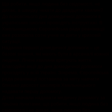
Що робити, якщо людина без свідомості, не
дихає, а швидку чекати до двадцяти хвилин?
До всесвітнього дня домедичної допомоги в
українських школах проводять інструктажі. В
Хмельницькому Європейська рада реанімації
вже розповіла сотні учнів як діяти у кризовій
ситуації.
Надання першої домедичної допомоги – це
базові знання, які мають бути в арсеналі кожної
людини. Лічені хвилини врятують життя.
Благодійні акції до дня домедичної допомоги
проходять у всій Україні. Зокрема, Європейська
рада реанімації поставила за мету навчити
близько двохсот школярів Хмельницького
надавати першу допомогу.
Дітей навчали надавати медичну допомогу за
трьома пунктами: що робити, якщо людина без
свідомості і не дихає, якщо людина без