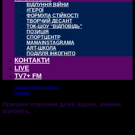
ВІДЛУННЯ ВІЙНИ
#ГЕРОЇ
ФОРМУЛА СТІЙКОСТІ
ТВОРЧИЙ ДЕСАНТ
ТОК-ШОУ “ВІДПОВІДЬ”
ПОЗИЦІЯ
СПОРТЦЕНТР
MAMAINSTAGRAMA
ART-ШКОЛА
ПОДІЛЛЯ ІНКОГНІТО
КОНТАКТИ
LIVE
TV7+ FM
НОВИНИ ХМЕЛЬНИЦЬКОГО
ОСНОВНІ
Причини отруєння дітей відомі, винних
шукають.
15.09.2021
727