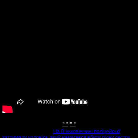
" "
" "
попередня стаття
На Віньковеччині поліцейські
затримали чоловіка, який намагався вбити рідну сестру