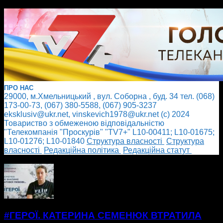
ПРО НАС
29000, м.Хмельницький , вул. Соборна , буд. 34 тел. (068)
173-00-73, (067) 380-5588, (067) 905-3237
eksklusiv@ukr.net, vinskevich1978@ukr.net (с) 2024
Товариство з обмеженою відповідальністю
"Телекомпанія "Проскурів" "TV7+" L10-00411; L10-01675;
L10-01276; L10-01840
Cтруктура власності
Cтруктура
власності
Редакційна політика
Редакційна статут
БІЛЬШЕ НОВИН
#ГЕРОЇ. КАТЕРИНА СЕМЕНЮК ВТРАТИЛА