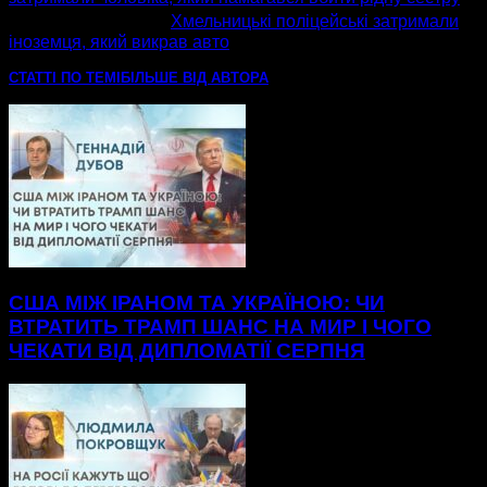
наступна стаття
Хмельницькі поліцейські затримали
іноземця, який викрав авто
СТАТТІ ПО ТЕМІ
БІЛЬШЕ ВІД АВТОРА
США МІЖ ІРАНОМ ТА УКРАЇНОЮ: ЧИ
ВТРАТИТЬ ТРАМП ШАНС НА МИР І ЧОГО
ЧЕКАТИ ВІД ДИПЛОМАТІЇ СЕРПНЯ