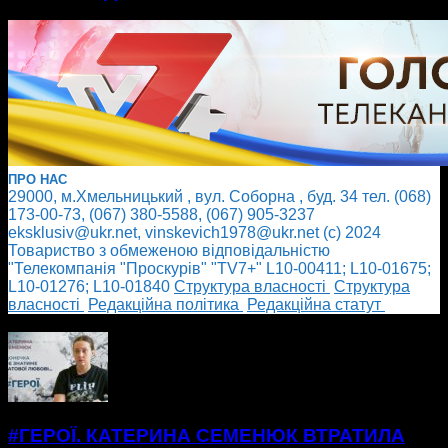
ПРО НАС
29000, м.Хмельницький , вул. Соборна , буд. 34 тел. (068)
173-00-73, (067) 380-5588, (067) 905-3237
eksklusiv@ukr.net, vinskevich1978@ukr.net (с) 2024
Товариство з обмеженою відповідальністю
"Телекомпанія "Проскурів" "TV7+" L10-00411; L10-01675;
L10-01276; L10-01840
Cтруктура власності
Cтруктура
власності
Редакційна політика
Редакційна статут
БІЛЬШЕ НОВИН
#ГЕРОЇ. КАТЕРИНА СЕМЕНЮК ВТРАТИЛА