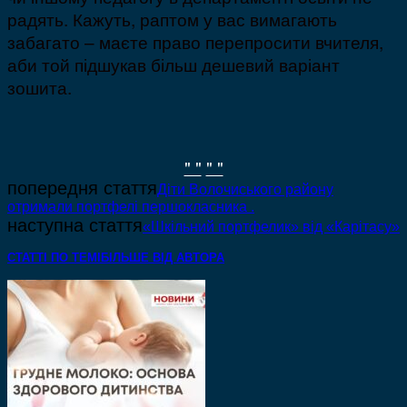
радять. Кажуть, раптом у вас вимагають
забагато – маєте право перепросити вчителя,
аби той підшукав більш дешевий варіант
зошита.
" "
" "
попередня стаття
Діти Волочиського району
отримали портфелі першокласника .
наступна стаття
«Шкільний портфелик» від «Карітасу»
СТАТТІ ПО ТЕМІ
БІЛЬШЕ ВІД АВТОРА