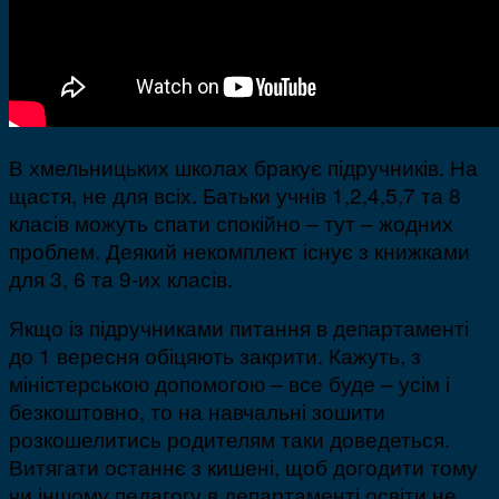
В хмельницьких школах бракує підручників. На
щастя, не для всіх. Батьки учнів 1,2,4,5,7 та 8
класів можуть спати спокійно – тут – жодних
проблем. Деякий некомплект існує з книжками
для 3, 6 та 9-их класів.
Якщо із підручниками питання в департаменті
до 1 вересня обіцяють закрити. Кажуть, з
міністерською допомогою – все буде – усім і
безкоштовно, то на навчальні зошити
розкошелитись родителям таки доведеться.
Витягати останнє з кишені, щоб догодити тому
чи іншому педагогу в департаменті освіти не