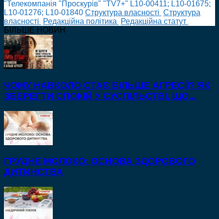
"Телекомпанія "Проскурів" "TV7+" L10-00411; L10-01675;
L10-01276; L10-01840
Cтруктура власності
Cтруктура
власності
Редакційна політика
Редакційна статут
БІЛЬШЕ НОВИН
ЧОМУ НАВКОЛО СТАЄ БІЛЬШЕ АГРЕСІЇ? ЯК
ЗБЕРЕГТИ СПОКІЙ У СУСПІЛЬСТВІ, ЩО...
ГРУДНЕ МОЛОКО: ОСНОВА ЗДОРОВОГО
ДИТИНСТВА