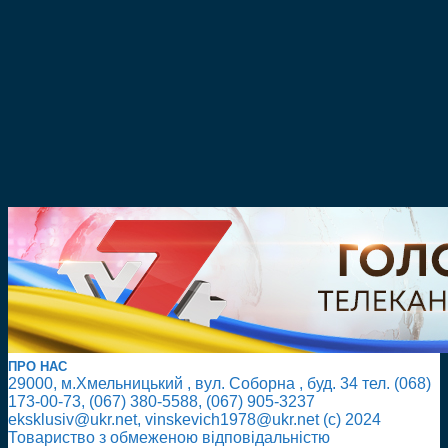
ПРО НАС
29000, м.Хмельницький , вул. Соборна , буд. 34 тел. (068)
173-00-73, (067) 380-5588, (067) 905-3237
eksklusiv@ukr.net, vinskevich1978@ukr.net (с) 2024
Товариство з обмеженою відповідальністю