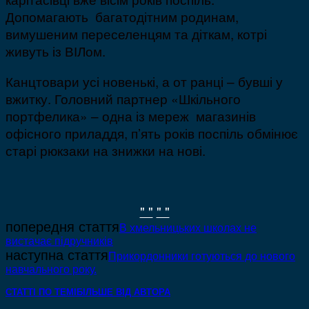
Допомагають багатодітним родинам,
вимушеним переселенцям та діткам, котрі
живуть із ВІЛом.
Канцтовари усі новенькі, а от ранці – бувші у
вжитку. Головний партнер «Шкільного
портфелика» – одна із мереж магазинів
офісного приладдя, п’ять років поспіль обмінює
старі рюкзаки на знижки на нові.
" "
" "
попередня стаття
В хмельницьких школах не
вистачає підручників
наступна стаття
Прикордонники готуються до нового
навчального року.
СТАТТІ ПО ТЕМІ
БІЛЬШЕ ВІД АВТОРА