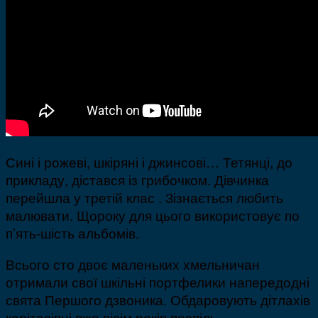
Сині і рожеві, шкіряні і джинсові… Тетянці, до
прикладу, дістався із грибочком. Дівчинка
перейшла у третій клас . Зізнається любить
малювати. Щороку для цього використовує по
п’ять-шість альбомів.
Всього сто двоє маленьких хмельничан
отримали свої шкільні портфелики напередодні
свята Першого дзвоника. Обдаровують дітлахів
карітасівці вже вісім років поспіль.