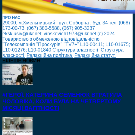
ПРО НАС
29000, м.Хмельницький , вул. Соборна , буд. 34 тел. (068)
173-00-73, (067) 380-5588, (067) 905-3237
eksklusiv@ukr.net, vinskevich1978@ukr.net (с) 2024
Товариство з обмеженою відповідальністю
"Телекомпанія "Проскурів" "TV7+" L10-00411; L10-01675;
L10-01276; L10-01840
Cтруктура власності
Cтруктура
власності
Редакційна політика
Редакційна статут
БІЛЬШЕ НОВИН
#ГЕРОЇ. КАТЕРИНА СЕМЕНЮК ВТРАТИЛА
ЧОЛОВІКА, КОЛИ БУЛА НА ЧЕТВЕРТОМУ
МІСЯЦІ ВАГІТНОСТІ