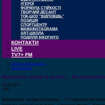
#ГЕРОЇ
ФОРМУЛА СТІЙКОСТІ
ТВОРЧИЙ ДЕСАНТ
ТОК-ШОУ “ВІДПОВІДЬ”
ПОЗИЦІЯ
СПОРТЦЕНТР
MAMAINSTAGRAMA
ART-ШКОЛА
ПОДІЛЛЯ ІНКОГНІТО
КОНТАКТИ
LIVE
TV7+ FM
НОВИНИ ХМЕЛЬНИЦЬКОГО
ХМЕЛЬНИЦЬКИЙ
Вершники, лицарі й музики… Як відтворюва
28.08.2017
1887
Вершники, лицарі й музики… У Старокостянтинов
середньовічної культури «СттарконФест». Для о