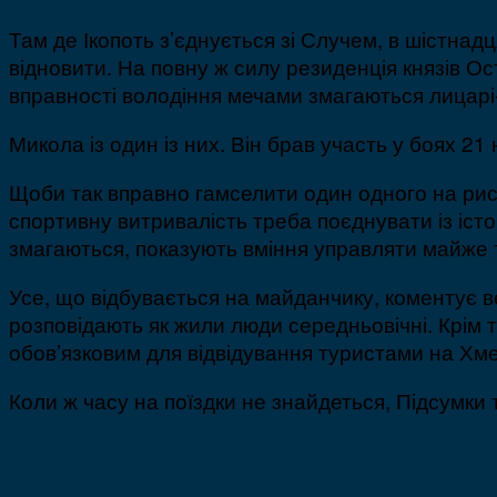
Там де Ікопоть з’єднується зі Случем, в шістна
відновити. На повну ж силу резиденція князів О
вправності володіння мечами змагаються лицарі
Микола із один із них. Він брав участь у боях 2
Щоби так вправно гамселити один одного на рист
спортивну витривалість треба поєднувати із іст
змагаються, показують вміння управляти майже 
Усе, що відбувається на майданчику, коментує 
розповідають як жили люди середньовічні. Крім 
обов’язковим для відвідування туристами на Хм
Коли ж часу на поїздки не знайдеться, Підсумки