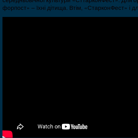
форпост» – їхні дітища. Втім, «СтарконФест» і 