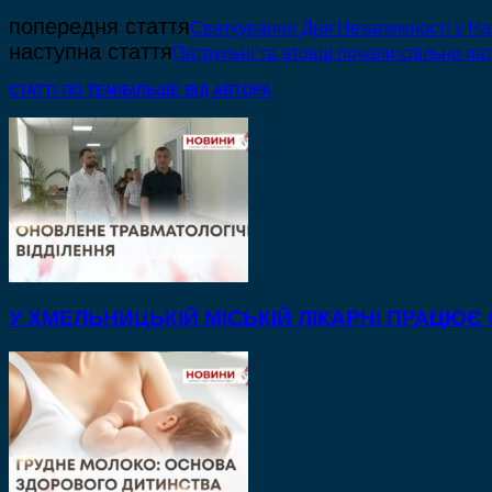
попередня стаття
Святкування Дня Незалежності у На
наступна стаття
Патрульні та атовці почали спільно па
СТАТТІ ПО ТЕМІ
БІЛЬШЕ ВІД АВТОРА
У ХМЕЛЬНИЦЬКІЙ МІСЬКІЙ ЛІКАРНІ ПРАЦЮЄ