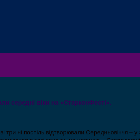
ли середні віки на «СтарконФесті».
і три ні поспіль відтворювали Середньовіччя – 
рганізаторів такі заходи не новинка. «Стародав