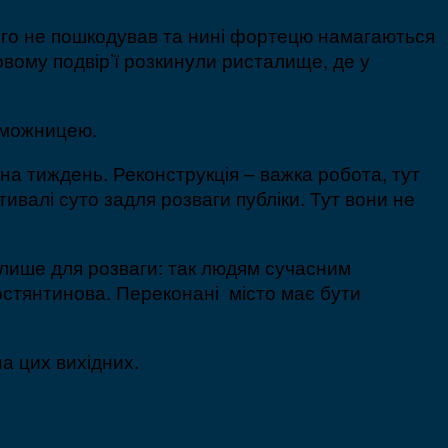
 його не пошкодував та нині фортецю намагаються
овому подвір’ї розкинули ристалище, де у
реможницею.
на тиждень. Реконструкція – важка робота, тут
валі суто задля розваги публіки. Тут вони не
 лише для розваги: так людям сучасним
костянтинова. Переконані місто має бути
а цих вихідних.