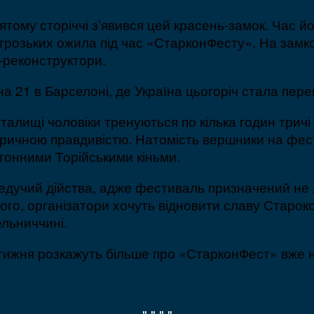
дцятому сторіччі з’явився цей красень-замок. Час
строзьких ожила під час «СтарконФесту». На замк
-реконструктори.
1 на 21 в Барселоні, де Україна цьогоріч стала пе
алищі чоловіки тренуються по кілька годин тричі 
оричною правдивістю. Натомість вершники на фести
тонними Торійськими кіньми.
ведучий дійства, адже фестиваль призначений не
того, організатори хочуть відновити славу Старо
ельниччині.
 тижня розкажуть більше про «СтарконФест» вже н