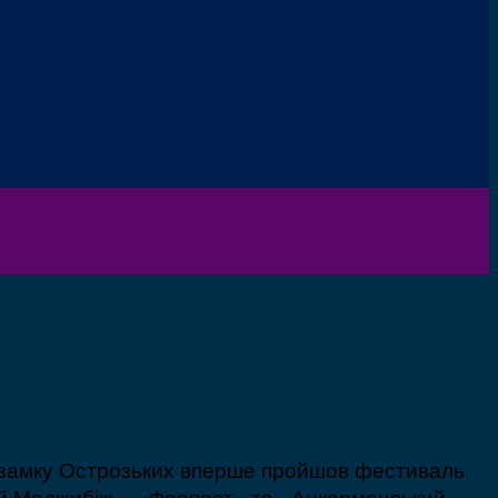
у замку Острозьких вперше пройшов фестиваль
ній Меджибіж», «Форпост» та «Анкерманський