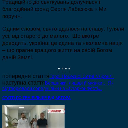
Традиційно до святкувань долучився і
благодійний фонд Сергія Лабазюка « Ми
поруч».
Одним словом, свято вдалося на славу. Гуляли
усі, від старого до малого. Що вкотре
доводить, українці це єдина та незламна нація
– що прагне кращого життя на своїй Богом
даній Землі.
" "
" "
попередня стаття
Герої Небесної Сотні в бронзі.
наступна стаття
Вершники, лицарі й музики… Як
відтворювали середні віки на «СтарконФесті».
СТАТТІ ПО ТЕМІ
БІЛЬШЕ ВІД АВТОРА