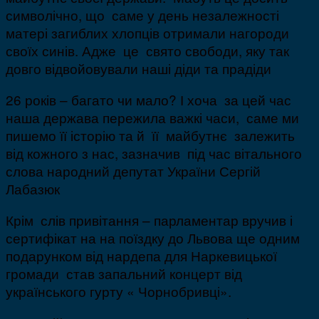
символічно, що саме у день незалежності
матері загиблих хлопців отримали нагороди
своїх синів. Адже це свято свободи, яку так
довго відвойовували наші діди та прадіди
26 років – багато чи мало? І хоча за цей час
наша держава пережила важкі часи, саме ми
пишемо її історію та й її майбутнє залежить
від кожного з нас, зазначив під час вітального
слова народний депутат України Сергій
Лабазюк
Крім слів привітання – парламентар вручив і
сертифікат на на поїздку до Львова ще одним
подарунком від нардепа для Наркевицької
громади став запальний концерт від
українського гурту « Чорнобривці».