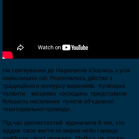
На святкування до Наркевичів з’їхались з усіх
навколишніх сіл. Розпочалось дійство з
традиційного конкурсу вареників. Кулінарні
таланти місцевих господинь представили
більшість населених пунктів об’єднаної
територіальної громади.
Під час урочистостей відзначили й тих, хто
віддав своє життя за мирне небо і краще
майбутнє своєї держави. Мабуть це досить