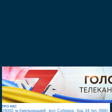
ПРО НАС
29000, м.Хмельницький , вул. Соборна , буд. 34 тел. (068)