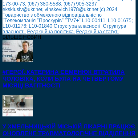
173-00-73, (067) 380-5588, (067) 905-3237
eksklusiv@ukr.net, vinskevich1978@ukr.net (с) 2024
Товариство з обмеженою відповідальністю
"Телекомпанія "Проскурів" "TV7+" L10-00411; L10-01675;
L10-01276; L10-01840
Cтруктура власності
Cтруктура
власності
Редакційна політика
Редакційна статут
БІЛЬШЕ НОВИН
#ГЕРОЇ. КАТЕРИНА СЕМЕНЮК ВТРАТИЛА
ЧОЛОВІКА, КОЛИ БУЛА НА ЧЕТВЕРТОМУ
МІСЯЦІ ВАГІТНОСТІ
У ХМЕЛЬНИЦЬКІЙ МІСЬКІЙ ЛІКАРНІ ПРАЦЮЄ
ОНОВЛЕНЕ ТРАВМАТОЛОГІЧНЕ ВІДДІЛЕННЯ