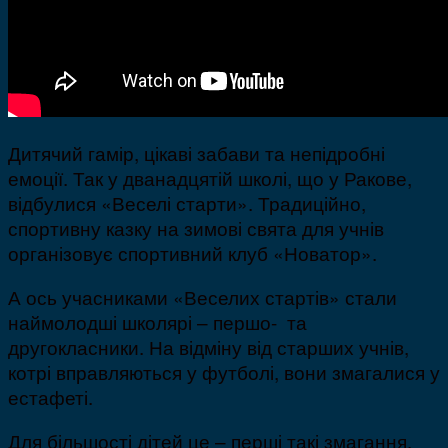
Дитячий гамір, цікаві забави та непідробні
емоції. Так у дванадцятій школі, що у Ракове,
відбулися «Веселі старти». Традиційно,
спортивну казку на зимові свята для учнів
організовує спортивний клуб «Новатор».
А ось учасниками «Веселих стартів» стали
наймолодші школярі – першо- та
другокласники. На відміну від старших учнів,
котрі вправляються у футболі, вони змагалися у
естафеті.
Для більшості дітей це – перші такі змагання.