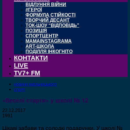
ВІДЛУННЯ ВІЙНИ
#ГЕРОЇ
ФОРМУЛА СТІЙКОСТІ
ТВОРЧИЙ ДЕСАНТ
ТОК-ШОУ “ВІДПОВІДЬ”
ПОЗИЦІЯ
СПОРТЦЕНТР
MAMAINSTAGRAMA
ART-ШКОЛА
ПОДІЛЛЯ ІНКОГНІТО
КОНТАКТИ
LIVE
TV7+ FM
НОВИНИ ХМЕЛЬНИЦЬКОГО
СПОРТ
«Веселі старти» у школі № 12
22.12.2017
1991
Цікаві забави та солодкі подарунки. У школі №