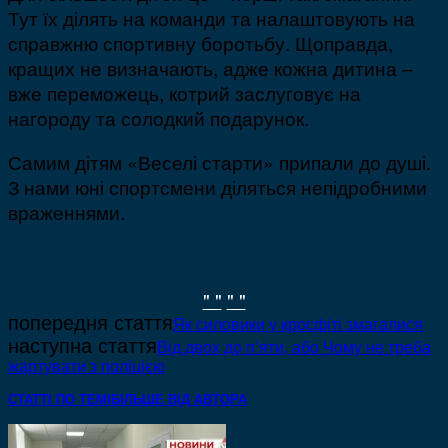
Тут їх ділять на команди та налаштовують на
справжню спортивну боротьбу. Щоправда,
кращих не визначають, адже кожна дитина –
вже переможець, котрий заслуговує на
нагороду та солодкий подарунок.
Самим дітям «Веселі старти» припали до душі.
З нами юні спортсмени діляться непідробними
враженнями.
" "
" "
попередня стаття
Як силовики у кросфіті змагалися
наступна стаття
Від двох до п’яти, або Чому не треба
жартувати з поліцією
СТАТТІ ПО ТЕМІ
БІЛЬШЕ ВІД АВТОРА