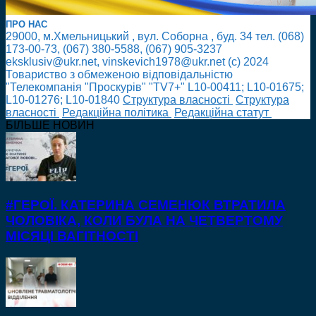
ПРО НАС
29000, м.Хмельницький , вул. Соборна , буд. 34 тел. (068)
173-00-73, (067) 380-5588, (067) 905-3237
eksklusiv@ukr.net, vinskevich1978@ukr.net (с) 2024
Товариство з обмеженою відповідальністю
"Телекомпанія "Проскурів" "TV7+" L10-00411; L10-01675;
L10-01276; L10-01840
Cтруктура власності
Cтруктура
власності
Редакційна політика
Редакційна статут
БІЛЬШЕ НОВИН
#ГЕРОЇ. КАТЕРИНА СЕМЕНЮК ВТРАТИЛА
ЧОЛОВІКА, КОЛИ БУЛА НА ЧЕТВЕРТОМУ
МІСЯЦІ ВАГІТНОСТІ