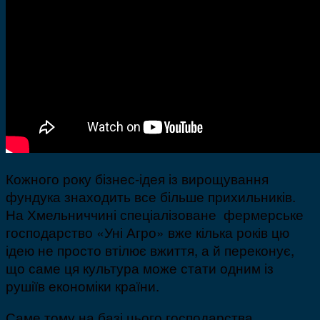
Кожного року бізнес-ідея із вирощування
фундука знаходить все більше прихильників.
На Хмельниччині спеціалізоване фермерське
господарство «Уні Агро» вже кілька років цю
ідею не просто втілює вжиття, а й переконує,
що саме ця культура може стати одним із
рушіїв економіки країни.
Саме тому на базі цього господарства