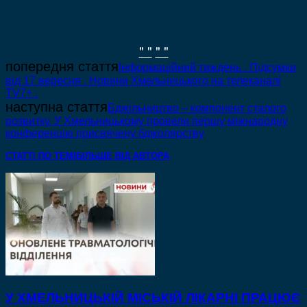
" "
" "
попередня стаття
Інформаційний тиждень . Підсумки
від 17 вересня . Новини Хмельницького на телеканалі
ТV7+ .
наступна стаття
Бджільництво – компонент сталого
розвитку. У Хмельницькому провели першу міжнародну
конференцію присвячену бджолярству
СТАТТІ ПО ТЕМІ
БІЛЬШЕ ВІД АВТОРА
У ХМЕЛЬНИЦЬКІЙ МІСЬКІЙ ЛІКАРНІ ПРАЦЮЄ