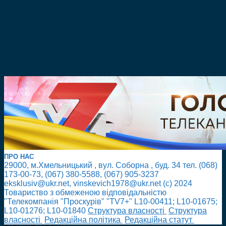
ПРО НАС
29000, м.Хмельницький , вул. Соборна , буд. 34 тел. (068)
173-00-73, (067) 380-5588, (067) 905-3237
eksklusiv@ukr.net, vinskevich1978@ukr.net (с) 2024
Товариство з обмеженою відповідальністю
"Телекомпанія "Проскурів" "TV7+" L10-00411; L10-01675;
L10-01276; L10-01840
Cтруктура власності
Cтруктура
власності
Редакційна політика
Редакційна статут