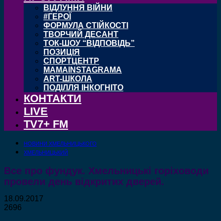
ВІДЛУННЯ ВІЙНИ
#ГЕРОЇ
ФОРМУЛА СТІЙКОСТІ
ТВОРЧИЙ ДЕСАНТ
ТОК-ШОУ “ВІДПОВІДЬ”
ПОЗИЦІЯ
СПОРТЦЕНТР
MAMAINSTAGRAMA
ART-ШКОЛА
ПОДІЛЛЯ ІНКОГНІТО
КОНТАКТИ
LIVE
TV7+ FM
НОВИНИ ХМЕЛЬНИЦЬКОГО
ХМЕЛЬНИЦЬКИЙ
Все про фундук. Хмельницькі горіховоди
провели день відкритих дверей.
18.09.2017
2696