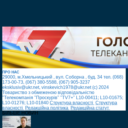
ПРО НАС
29000, м.Хмельницький , вул. Соборна , буд. 34 тел. (068)
173-00-73, (067) 380-5588, (067) 905-3237
eksklusiv@ukr.net, vinskevich1978@ukr.net (с) 2024
Товариство з обмеженою відповідальністю
"Телекомпанія "Проскурів" "TV7+" L10-00411; L10-01675;
L10-01276; L10-01840
Cтруктура власності
Cтруктура
власності
Редакційна політика
Редакційна статут
БІЛЬШЕ НОВИН