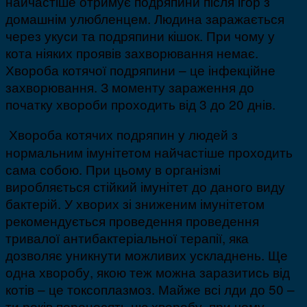
найчастіше отримує подряпини після ігор з
домашнім улюбленцем. Людина заражається
через укуси та подряпини кішок. При чому у
кота ніяких проявів захворювання немає.
Хвороба котячої подряпини – це інфекційне
захворювання. З моменту зараження до
початку хвороби проходить від 3 до 20 днів.
Хвороба котячих подряпин у людей з
нормальним імунітетом найчастіше проходить
сама собою. При цьому в організмі
виробляється стійкий імунітет до даного виду
бактерій. У хворих зі зниженим імунітетом
рекомендується проведення проведення
тривалої антибактеріальної терапії, яка
дозволяє уникнути можливих ускладнень. Ще
одна хворобу, якою теж можна заразитись від
котів – це токсоплазмоз. Майже всі лди до 50 –
ти років переносять цю хворобу, при чому