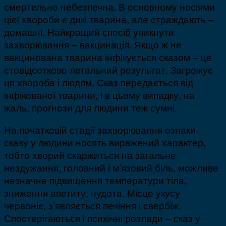
смертельно небезпечна. В основному носіями
цієї хвороби є дикі тварина, але страждають –
домашні. Найкращий спосіб уникнути
захворювання – вакцинація. Якщо ж не
вакцинована тварина інфікується сказом – це
стовідсотково летальний результат. Загрожує
ця хвороба і людям. Сказ передається від
інфікованої тварини, і в цьому випадку, на
жаль, прогнози для людини теж сумні.
На початковій стадії захворювання ознаки
сказу у людини носять виражений характер,
тобто хворий скаржиться на загальне
нездужання, головний і м’язовий біль, можливе
незначне підвищення температури тіла,
зниження апетиту, нудота. Місце укусу
червоніє, з’являється печіння і свербіж.
Спостерігаються і психічні розлади – сказ у