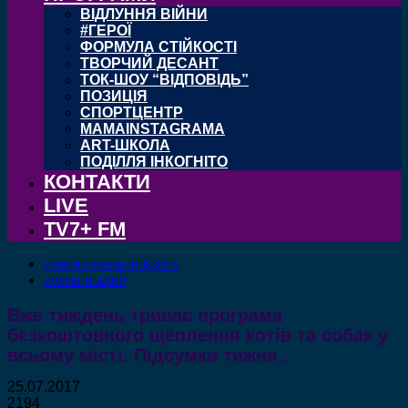
ВІДЛУННЯ ВІЙНИ
#ГЕРОЇ
ФОРМУЛА СТІЙКОСТІ
ТВОРЧИЙ ДЕСАНТ
ТОК-ШОУ “ВІДПОВІДЬ”
ПОЗИЦІЯ
СПОРТЦЕНТР
MAMAINSTAGRAMA
ART-ШКОЛА
ПОДІЛЛЯ ІНКОГНІТО
КОНТАКТИ
LIVE
TV7+ FM
НОВИНИ ХМЕЛЬНИЦЬКОГО
ХМЕЛЬНИЦЬКИЙ
Вже тиждень триває програма
безкоштовного щеплення котів та собак у
всьому місті. Підсумки тижня .
25.07.2017
2194