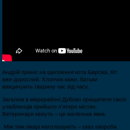
Андрій приніс на щеплення кота Барсіка. Кіт
вже дорослий. Хлопчик каже, батьки
вакцинують тварину час від часу.
Загалом в мікрорайоні Дубово прищепити своїх
улюбленців прийшло п’ятеро містян.
Ветеринари кажуть – це маленька явка.
Між тим лікарі наголошують – сказ хвороба