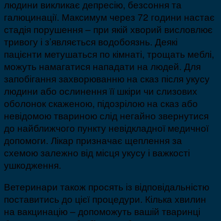
людини викликає депресію, безсоння та
галюцинації. Максимум через 72 години настає
стадія порушення – при якій хворий висловлює
тривогу і з’являється водобоязнь. Деякі
пацієнти метушаться по кімнаті, трощать меблі,
можуть намагатися нападати на людей. Для
запобігання захворюванню на сказ після укусу
людини або ослинення її шкіри чи слизових
оболонок скаженою, підозрілою на сказ або
невідомою твариною слід негайно звернутися
до найближчого пункту невідкладної медичної
допомоги. Лікар призначає щеплення за
схемою залежно від місця укусу і важкості
ушкодження.
Ветеринари також просять із відповідальністю
поставитись до цієї процедури. Кілька хвилин
на вакцинацію – допоможуть вашій тваринці