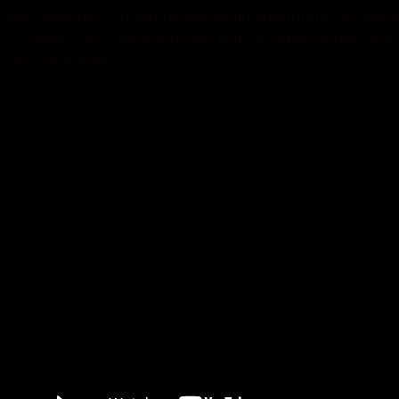
фестивалю стала презентація концепції Молодіж
«Green Fest» поділили на кілька тематичних зон:
без проблем.