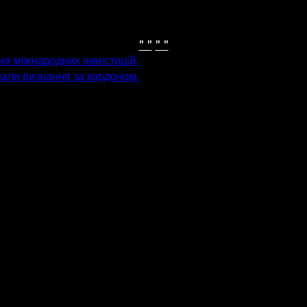
" "
" "
ня міжнародних інвестицій.
мали визнання за кордоном.