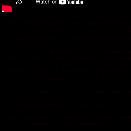
Фарби холі, фотосушка, шоу мильних бульбашок т
усе було. Розпочнемо з фото-виставки «Green Fe
акторській майстерності. Далі музей живої істор
Усе активно та спортивно. Змагання з кікбоксинг
навідали декілька команд з різних куточків країни
Від спорту до музики. Насправді, лунала вона з 
та запускають повітряних зміїв. Далі – акустичн
Далі було шоу мильних бульбашок та пінна вечір
Та й загальне враження, по суті, таке ж.
І щоб там не казали організатори, буде наступний
сказати – шостий фестиваль хмельничани чекаю