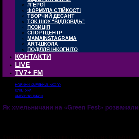
#ГЕРОЇ
ФОРМУЛА СТІЙКОСТІ
ТВОРЧИЙ ДЕСАНТ
ТОК-ШОУ “ВІДПОВІДЬ”
ПОЗИЦІЯ
СПОРТЦЕНТР
MAMAINSTAGRAMA
ART-ШКОЛА
ПОДІЛЛЯ ІНКОГНІТО
КОНТАКТИ
LIVE
TV7+ FM
НОВИНИ ХМЕЛЬНИЦЬКОГО
КУЛЬТУРА
ХМЕЛЬНИЦЬКИЙ
Як хмельничани на «Green Fest» розважали
29.06.2017
2042
Фарби холі, фотосушка, шоу мильних бульбашок 