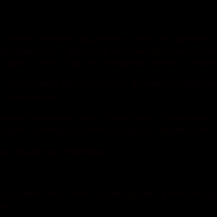
а пінна вечірка. Це далеко не усе, чим дивував п
st: дай п’ять». Далі зона хенд мейду та альтерн
ії просто неба. Одяг та обладунки можна не лише 
у
захопливий воркаут та етап Чемпіонату України
,
, були місцеві.
різних тематичних зон «Green Fest». У плантунів –
а сцена. А тепер до найяскравішого – фарби холі.
ка. Враження неймовірні.
 «Green Fest» чи ні, та такі відгуки – реальна оці
ть.