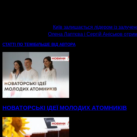
попередня стаття
Київ залишається лідером із залучен
наступна стаття
Олена Лаптєва і Сергій Аніськов отри
СТАТТІ ПО ТЕМІ
БІЛЬШЕ ВІД АВТОРА
НОВАТОРСЬКІ ІДЕЇ МОЛОДИХ АТОМНИКІВ