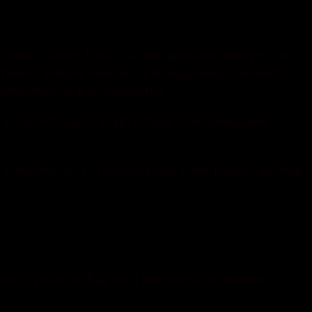
’ятий «Green Fest». Отож, зробимо екскурс: як
ативної енергетики. А на майданчику навчають
споглядати, а й приміряти.
 з баскетболу 3*3. До слова, Хмельницький
 співанка, а тут поціновувачі електронної музики
нка їх роботи. Відтак, з впевненістю можна