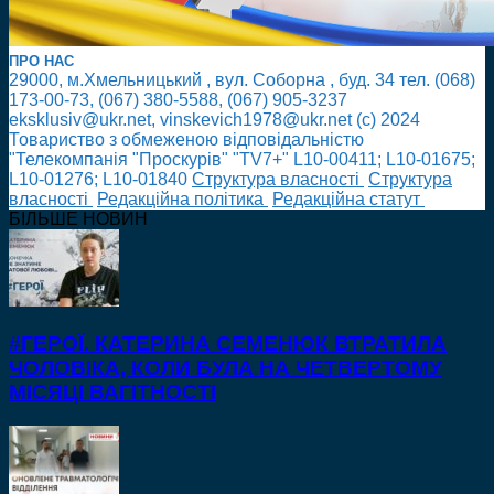
ПРО НАС
29000, м.Хмельницький , вул. Соборна , буд. 34 тел. (068)
173-00-73, (067) 380-5588, (067) 905-3237
eksklusiv@ukr.net, vinskevich1978@ukr.net (с) 2024
Товариство з обмеженою відповідальністю
"Телекомпанія "Проскурів" "TV7+" L10-00411; L10-01675;
L10-01276; L10-01840
Cтруктура власності
Cтруктура
власності
Редакційна політика
Редакційна статут
БІЛЬШЕ НОВИН
#ГЕРОЇ. КАТЕРИНА СЕМЕНЮК ВТРАТИЛА
ЧОЛОВІКА, КОЛИ БУЛА НА ЧЕТВЕРТОМУ
МІСЯЦІ ВАГІТНОСТІ