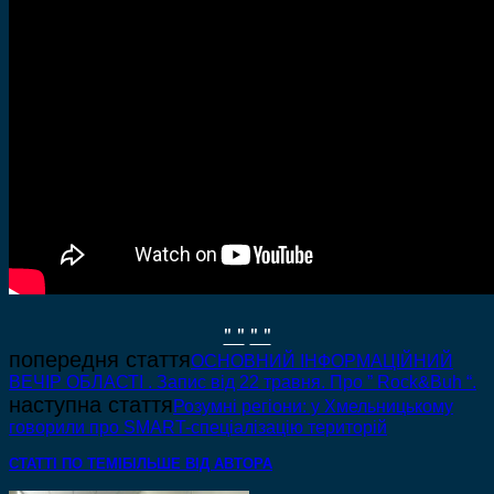
" "
" "
попередня стаття
ОСНОВНИЙ ІНФОРМАЦІЙНИЙ
ВЕЧІР ОБЛАСТІ . Запис від 22 травня. Про ” Rock&Buh “.
наступна стаття
Розумні регіони: у Хмельницькому
говорили про SMART-спеціалізацію територій
СТАТТІ ПО ТЕМІ
БІЛЬШЕ ВІД АВТОРА