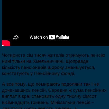
Чотириста сім тисяч жителів отримують пенсію
нині тільки на Хмельниччині. Щоправда
кількість пенсіонерів щороку зменшується,
констатують у Пенсійному фонді.
А все тому, що помирають подоляни так і не
дочекавшись пенсій. Середня ж сума пенсійних
виплат в краї становить одну тисячу сімсот
вісімнадцять гривень. Мінімальна пенсія –
дев’ятсот сорок дев’ять гривень, а