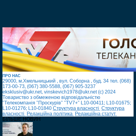
ПРО НАС
29000, м.Хмельницький , вул. Соборна , буд. 34 тел. (068)
173-00-73, (067) 380-5588, (067) 905-3237
eksklusiv@ukr.net, vinskevich1978@ukr.net (с) 2024
Товариство з обмеженою відповідальністю
"Телекомпанія "Проскурів" "TV7+" L10-00411; L10-01675;
L10-01276; L10-01840
Cтруктура власності
Cтруктура
власності
Редакційна політика
Редакційна статут
БІЛЬШЕ НОВИН