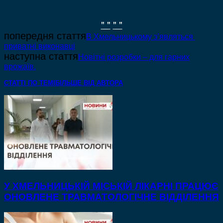
" "
" "
попередня стаття
В Хмельницькому з’являться
приватні виконавці
наступна стаття
Новітні розробки – для гарних
врожаїв.
СТАТТІ ПО ТЕМІ
БІЛЬШЕ ВІД АВТОРА
У ХМЕЛЬНИЦЬКІЙ МІСЬКІЙ ЛІКАРНІ ПРАЦЮЄ
ОНОВЛЕНЕ ТРАВМАТОЛОГІЧНЕ ВІДДІЛЕННЯ