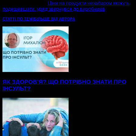
наступна стаття
Ціни на продукти незабаром можуть
подешевшати: уряд звернувся до виробників
СТАТТІ ПО ТЕМІ
БІЛЬШЕ ВІД АВТОРА
ЯК ЗДОРОВʼЯ? ЩО ПОТРІБНО ЗНАТИ ПРО
ІНСУЛЬТ?