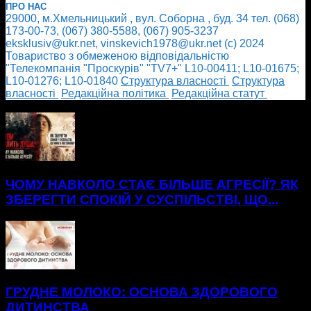
ПРО НАС
29000, м.Хмельницький , вул. Соборна , буд. 34 тел. (068)
173-00-73, (067) 380-5588, (067) 905-3237
eksklusiv@ukr.net, vinskevich1978@ukr.net (с) 2024
Товариство з обмеженою відповідальністю
"Телекомпанія "Проскурів" "TV7+" L10-00411; L10-01675;
L10-01276; L10-01840
Cтруктура власності
Cтруктура
власності
Редакційна політика
Редакційна статут
БІЛЬШЕ НОВИН
ЧОМУ НАВКОЛО СТАЄ БІЛЬШЕ АГРЕСІЇ? ЯК
ЗБЕРЕГТИ СПОКІЙ У СУСПІЛЬСТВІ, ЩО...
ГРУДНЕ МОЛОКО: ОСНОВА ЗДОРОВОГО
ДИТИНСТВА