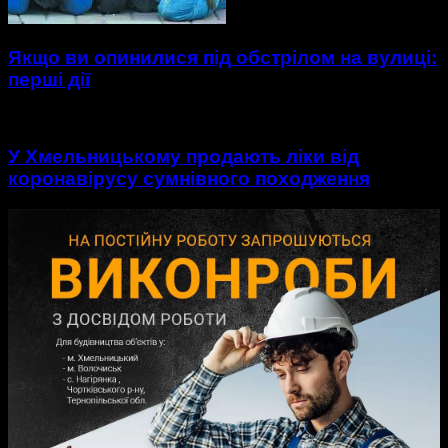
Якщо ви опинилися під обстрілом на вулиці:
перші дії
У Хмельницькому продають ліки від
коронавірусу сумнівного походження