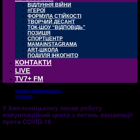
ВІДЛУННЯ ВІЙНИ
#ГЕРОЇ
ФОРМУЛА СТІЙКОСТІ
ТВОРЧИЙ ДЕСАНТ
ТОК-ШОУ “ВІДПОВІДЬ”
ПОЗИЦІЯ
СПОРТЦЕНТР
MAMAINSTAGRAMA
ART-ШКОЛА
ПОДІЛЛЯ ІНКОГНІТО
КОНТАКТИ
LIVE
TV7+ FM
НОВИНИ ХМЕЛЬНИЦЬКОГО
ЗДОРОВ'Я
У Хмельницькому почав роботу
комунікаційний центр з питань вакцинації
проти COVID-19
16.03.2021
1258