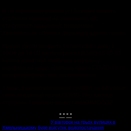
В телефонному режимі усі бажаючі можуть
отримати відповіді на запитання, що
стосуються вакцинації, повідомляє
Хмельницька обласна державна адміністрація.
Щодня (окрім вихідних та святкових днів) з
10:00 до 18:00 за телефоном (0382) 65-22-93
можна дізнатися найбільш актуальну
інформацію щодо щеплень проти COVID-19 та
шляхів профілактики захворювання.
Також, з метою комунікації онлайн на актуальні
теми вакцинації проти COVID-19 у закладі
створено Телеграм-канал t.me/KHMOCGZ
" "
" "
попередня стаття
У вівторок на трьох вулицях в
Хмельницькому буде відсутнє водопостачання