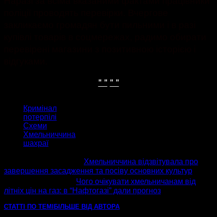
поліції проводять перевірки. Вчергове
закликаємо громадян бути пильними і в разі
купівлі товарів в соцмережах, радимо обирати
перевірені магазини з позитивною історією і
відгуками.
" "
" "
ТЕГИ
Кримінал
потерпілі
Схеми
Хмельниччина
шахраї
попередня стаття
Хмельниччина відзвітувала про
завершення засадження та посіву основних культур
наступна стаття
Чого очікувати хмельничанам від
літніх цін на газ: в “Нафтогазі” дали прогноз
СТАТТІ ПО ТЕМІ
БІЛЬШЕ ВІД АВТОРА