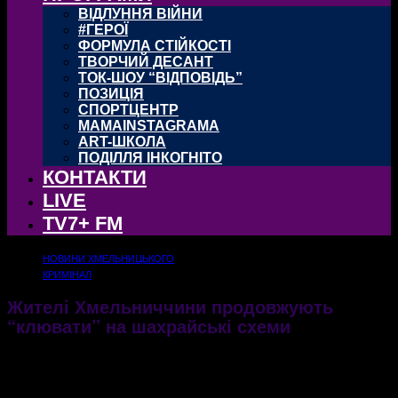
ВІДЛУННЯ ВІЙНИ
#ГЕРОЇ
ФОРМУЛА СТІЙКОСТІ
ТВОРЧИЙ ДЕСАНТ
ТОК-ШОУ “ВІДПОВІДЬ”
ПОЗИЦІЯ
СПОРТЦЕНТР
MAMAINSTAGRAMA
ART-ШКОЛА
ПОДІЛЛЯ ІНКОГНІТО
КОНТАКТИ
LIVE
TV7+ FM
НОВИНИ ХМЕЛЬНИЦЬКОГО
КРИМІНАЛ
Жителі Хмельниччини продовжують
“клювати” на шахрайські схеми
На Хмельниччині троє місцевих жителів знову постраждали від шахраїв
12.05.2021
1171