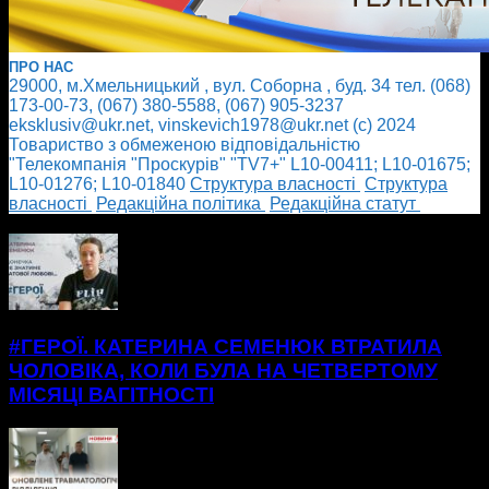
ПРО НАС
29000, м.Хмельницький , вул. Соборна , буд. 34 тел. (068)
173-00-73, (067) 380-5588, (067) 905-3237
eksklusiv@ukr.net, vinskevich1978@ukr.net (с) 2024
Товариство з обмеженою відповідальністю
"Телекомпанія "Проскурів" "TV7+" L10-00411; L10-01675;
L10-01276; L10-01840
Cтруктура власності
Cтруктура
власності
Редакційна політика
Редакційна статут
БІЛЬШЕ НОВИН
#ГЕРОЇ. КАТЕРИНА СЕМЕНЮК ВТРАТИЛА
ЧОЛОВІКА, КОЛИ БУЛА НА ЧЕТВЕРТОМУ
МІСЯЦІ ВАГІТНОСТІ