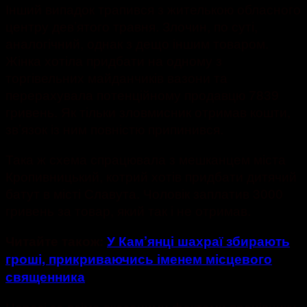
Інший випадок трапився з жителькою обласного
центру дев’ятого травня. Злочин, по суті,
аналогічний, однак з дещо іншим товаром.
Жінка хотіла придбати на одному з
торгівельних майданчиків вазони та
перерахувала потенційному продавцю 7839
гривень. Як тільки зловмисник отримав кошти,
зв’язок із ним повністю припинився.
Така ж схема спрацювала з мешканцем міста
Кропивницький, котрий хотів придбати дитячий
батут в місті Славута. Чоловік заплатив 3000
гривень за товар, який так і не отримав.
Читайте також:
У Кам’янці шахраї збирають
гроші, прикриваючись іменем місцевого
священника
Наразі за всіма вказаними фактами працівники