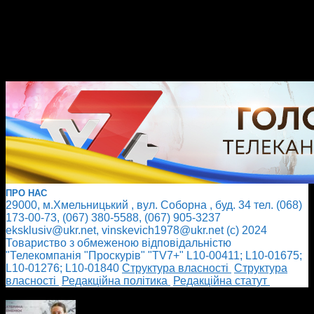
ПРО НАС
29000, м.Хмельницький , вул. Соборна , буд. 34 тел. (068)
173-00-73, (067) 380-5588, (067) 905-3237
eksklusiv@ukr.net, vinskevich1978@ukr.net (с) 2024
Товариство з обмеженою відповідальністю
"Телекомпанія "Проскурів" "TV7+" L10-00411; L10-01675;
L10-01276; L10-01840
Cтруктура власності
Cтруктура
власності
Редакційна політика
Редакційна статут
БІЛЬШЕ НОВИН