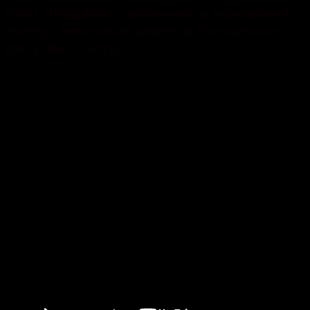
ОЛЕГ ПЕНДЗИН – політичний та економічний
експерт, виконавчий директор Економічного
дискусійного клубу.