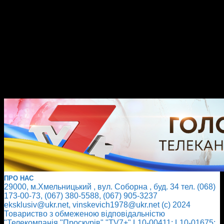
ПРО НАС
29000, м.Хмельницький , вул. Соборна , буд. 34 тел. (068)
173-00-73, (067) 380-5588, (067) 905-3237
eksklusiv@ukr.net, vinskevich1978@ukr.net (с) 2024
Товариство з обмеженою відповідальністю
"Телекомпанія "Проскурів" "TV7+" L10-00411; L10-01675;