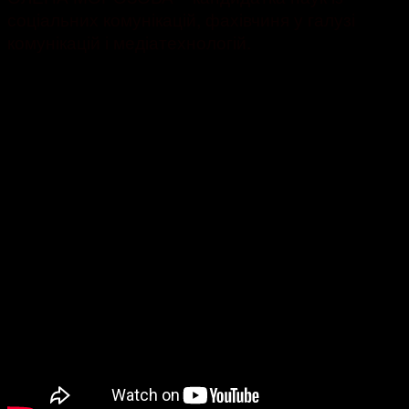
соціальних комунікацій, фахівчиня у галузі
комунікацій і медіатехнологій.