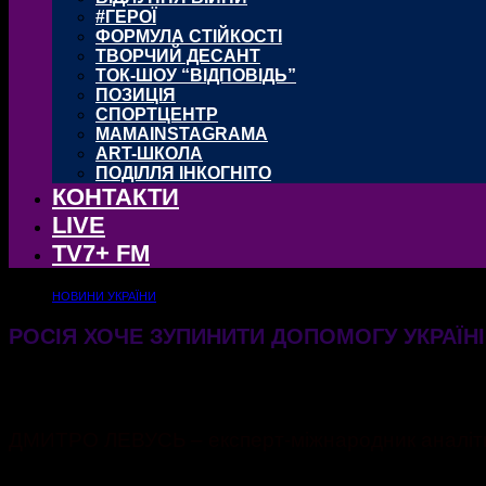
#ГЕРОЇ
ФОРМУЛА СТІЙКОСТІ
ТВОРЧИЙ ДЕСАНТ
ТОК-ШОУ “ВІДПОВІДЬ”
ПОЗИЦІЯ
СПОРТЦЕНТР
MAMAINSTAGRAMA
ART-ШКОЛА
ПОДІЛЛЯ ІНКОГНІТО
КОНТАКТИ
LIVE
TV7+ FM
НОВИНИ УКРАЇНИ
РОСІЯ ХОЧЕ ЗУПИНИТИ ДОПОМОГУ УКРАЇН
06.05.2024
512
ДМИТРО ЛЕВУСЬ – експерт-міжнародник аналіти