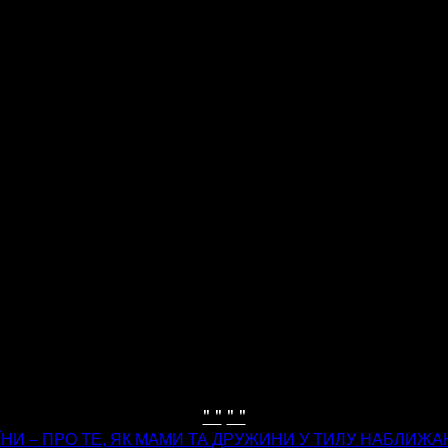
" "
" "
ЇНИ – ПРО ТЕ, ЯК МАМИ ТА ДРУЖИНИ У ТИЛУ НАБЛИЖ