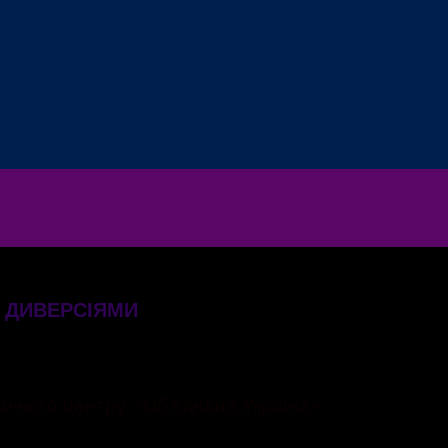
І ДИВЕРСІЯМИ
чного центру «Обʼєднана Україна».