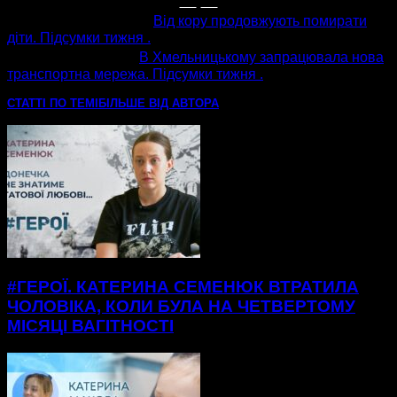
попередня стаття
Від кору продовжують помирати
діти. Підсумки тижня .
наступна стаття
В Хмельницькому запрацювала нова
транспортна мережа. Підсумки тижня .
СТАТТІ ПО ТЕМІ
БІЛЬШЕ ВІД АВТОРА
#ГЕРОЇ. КАТЕРИНА СЕМЕНЮК ВТРАТИЛА
ЧОЛОВІКА, КОЛИ БУЛА НА ЧЕТВЕРТОМУ
МІСЯЦІ ВАГІТНОСТІ