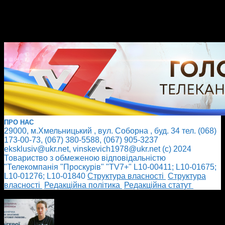
ПРО НАС
29000, м.Хмельницький , вул. Соборна , буд. 34 тел. (068)
173-00-73, (067) 380-5588, (067) 905-3237
eksklusiv@ukr.net, vinskevich1978@ukr.net (с) 2024
Товариство з обмеженою відповідальністю
"Телекомпанія "Проскурів" "TV7+" L10-00411; L10-01675;
L10-01276; L10-01840
Cтруктура власності
Cтруктура
власності
Редакційна політика
Редакційна статут
БІЛЬШЕ НОВИН