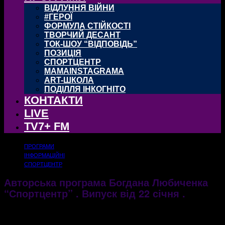
ВІДЛУННЯ ВІЙНИ
#ГЕРОЇ
ФОРМУЛА СТІЙКОСТІ
ТВОРЧИЙ ДЕСАНТ
ТОК-ШОУ “ВІДПОВІДЬ”
ПОЗИЦІЯ
СПОРТЦЕНТР
MAMAINSTAGRAMA
ART-ШКОЛА
ПОДІЛЛЯ ІНКОГНІТО
КОНТАКТИ
LIVE
TV7+ FM
ПРОГРАМИ
ІНФОРМАЦІЙНІ
СПОРТЦЕНТР
Авторська програма Богдана Любиченка
“Спортцентр” . Випуск від 22 січня .
23.01.2018
1528