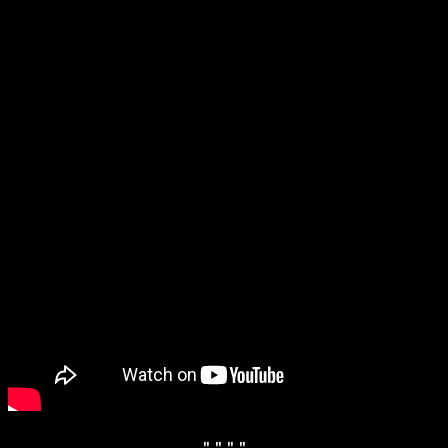
" "
" "