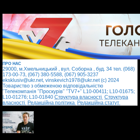
ПРО НАС
29000, м.Хмельницький , вул. Соборна , буд. 34 тел. (068)
173-00-73, (067) 380-5588, (067) 905-3237
eksklusiv@ukr.net, vinskevich1978@ukr.net (с) 2024
Товариство з обмеженою відповідальністю
"Телекомпанія "Проскурів" "TV7+" L10-00411; L10-01675;
L10-01276; L10-01840
Cтруктура власності
Cтруктура
власності
Редакційна політика
Редакційна статут
БІЛЬШЕ НОВИН