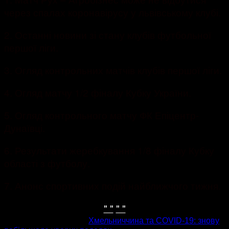
через спалах коронавірусу у львівському клубі.
2. Останні новини зі стану клубів футбольної
першої ліги.
3. Огляд контрольних матчів клубів першої ліги.
4. Огляд матчу 1/2 фіналу Кубку України.
5. Огляд контрольного матчу ФК Епіцентр-
Дунаївці.
6. Результати жеребкування 1/8 фіналу Кубку
області з футболу.
7. Анонс спортивних подій найближчого тижня.
" "
" "
попередня стаття
Хмельниччина та COVID-19: знову