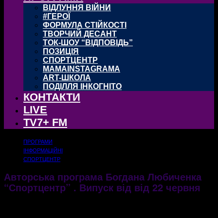
ВІДЛУННЯ ВІЙНИ
#ГЕРОЇ
ФОРМУЛА СТІЙКОСТІ
ТВОРЧИЙ ДЕСАНТ
ТОК-ШОУ “ВІДПОВІДЬ”
ПОЗИЦІЯ
СПОРТЦЕНТР
MAMAINSTAGRAMA
ART-ШКОЛА
ПОДІЛЛЯ ІНКОГНІТО
КОНТАКТИ
LIVE
TV7+ FM
ПРОГРАМИ
ІНФОРМАЦІЙНІ
СПОРТЦЕНТР
Авторська програма Богдана Любиченка
“Спортцентр” . Випуск від від 22 червня
23.06.2020
1668