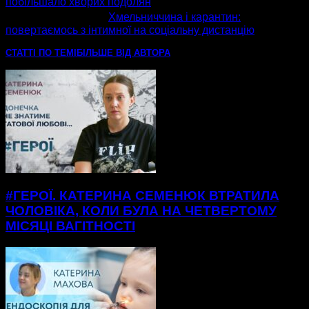
побільшало хворих подолян
наступна стаття
Хмельниччина і карантин:
повертаємось з інтимної на соціальну дистанцію
СТАТТІ ПО ТЕМІ
БІЛЬШЕ ВІД АВТОРА
#ГЕРОЇ. КАТЕРИНА СЕМЕНЮК ВТРАТИЛА
ЧОЛОВІКА, КОЛИ БУЛА НА ЧЕТВЕРТОМУ
МІСЯЦІ ВАГІТНОСТІ