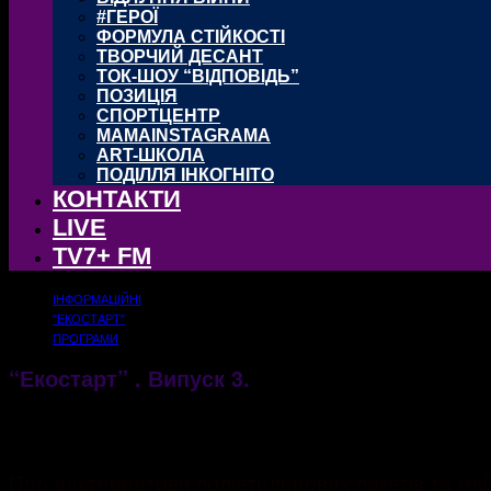
#ГЕРОЇ
ФОРМУЛА СТІЙКОСТІ
ТВОРЧИЙ ДЕСАНТ
ТОК-ШОУ “ВІДПОВІДЬ”
ПОЗИЦІЯ
СПОРТЦЕНТР
MAMAINSTAGRAMA
ART-ШКОЛА
ПОДІЛЛЯ ІНКОГНІТО
КОНТАКТИ
LIVE
TV7+ FM
ІНФОРМАЦІЙНІ
"ЕКОСТАРТ"
ПРОГРАМИ
“Екостарт” . Випуск 3.
16.03.2020
2041
Про альтернативи поліетиленових пакетів та ма