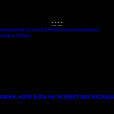
" "
" "
Хмельницький готується відбивати атаку коронавірусу
опонують аптеки?
ОВІКА, КОЛИ БУЛА НА ЧЕТВЕРТОМУ МІСЯЦІ В