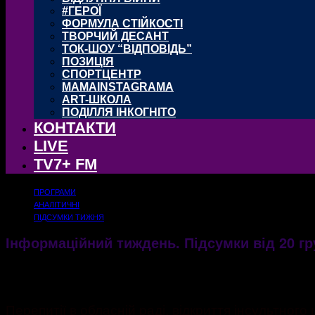
#ГЕРОЇ
ФОРМУЛА СТІЙКОСТІ
ТВОРЧИЙ ДЕСАНТ
ТОК-ШОУ “ВІДПОВІДЬ”
ПОЗИЦІЯ
СПОРТЦЕНТР
MAMAINSTAGRAMA
ART-ШКОЛА
ПОДІЛЛЯ ІНКОГНІТО
КОНТАКТИ
LIVE
TV7+ FM
ПРОГРАМИ
АНАЛІТИЧНІ
ПІДСУМКИ ТИЖНЯ
Інформаційний тиждень. Підсумки від 20 г
21.12.2020
1839
Перепитії в обласній раді, відкриття інсультног