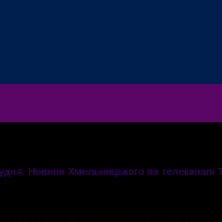
рудня. Новини Хмельницького на телеканалі 
о центру та річниця прикордонної академії. Таким