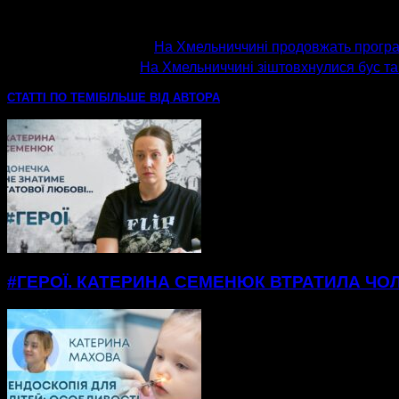
попередня стаття
На Хмельниччині продовжать програ
наступна стаття
На Хмельниччині зіштовхнулися бус та
СТАТТІ ПО ТЕМІ
БІЛЬШЕ ВІД АВТОРА
#ГЕРОЇ. КАТЕРИНА СЕМЕНЮК ВТРАТИЛА ЧОЛ