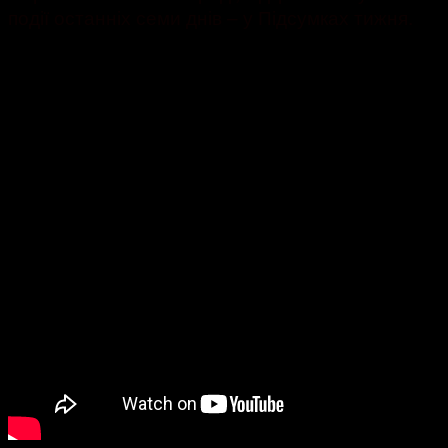
події останніх семи днів – у Підсумках тижня.