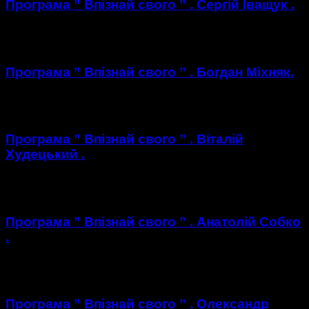
Програма ” Впізнай свого ” . Сергій Іващук .
https://youtu.be/rJTxB71vBaA
Програма ” Впізнай свого ” . Богдан Міхняк.
https://youtu.be/uQqLI3tCPcw
Програма ” Впізнай свого ” . Віталій
Худецький .
https://youtu.be/3CXQxo3LpAM
Програма ” Впізнай свого ” . Анатолій Собко
.
https://youtu.be/-liM6ZMblkg
Програма ” Впізнай свого ” . Олександр