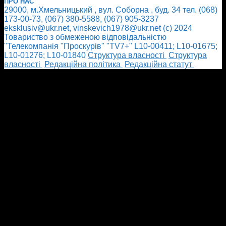
ПРО НАС
29000, м.Хмельницький , вул. Соборна , буд. 34 тел. (068)
173-00-73, (067) 380-5588, (067) 905-3237
eksklusiv@ukr.net, vinskevich1978@ukr.net (с) 2024
Товариство з обмеженою відповідальністю
"Телекомпанія "Проскурів" "TV7+" L10-00411; L10-01675;
L10-01276; L10-01840
Cтруктура власності
Cтруктура
власності
Редакційна політика
Редакційна статут