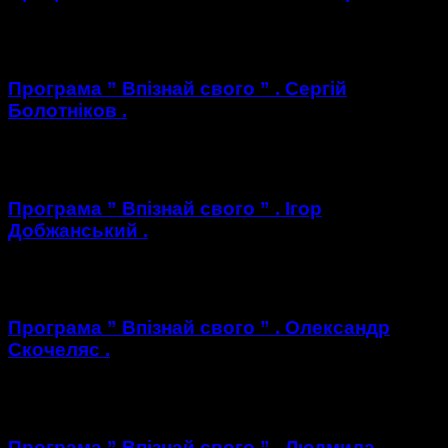
https://youtu.be/BDKnrCYcdb8
Програма ” Впізнай свого ” . Сергій
Болотніков .
https://youtu.be/bG31qo-StGw
Програма ” Впізнай свого ” . Ігор
Добжанський .
https://youtu.be/Zv0SDmQAebY
Програма ” Впізнай свого ” . Олександр
Скочеляс .
https://youtu.be/Kp3mUm9dlVI
Програма ” Впізнай свого ” . Людмила