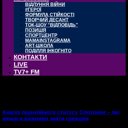
ВІДЛУННЯ ВІЙНИ
#ГЕРОЇ
ФОРМУЛА СТІЙКОСТІ
ТВОРЧИЙ ДЕСАНТ
ТОК-ШОУ “ВІДПОВІДЬ”
ПОЗИЦІЯ
СПОРТЦЕНТР
MAMAINSTAGRAMA
ART-ШКОЛА
ПОДІЛЛЯ ІНКОГНІТО
КОНТАКТИ
LIVE
TV7+ FM
Впізнай свого
Впізнай свого
Аналіз ліцензійного статусу Слотокінг – які
нюанси важливо знати гравцям