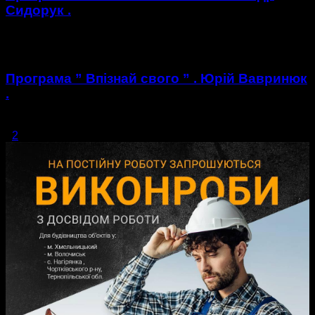
Сидорук .
https://youtu.be/pCqIt02mvww
Програма ” Впізнай свого ” . Юрій Вавринюк
.
https://youtu.be/5fBe0YEgU68
1
2
сторінка 1 з 2