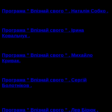
Програма ” Впізнай свого ” . Наталія Собко .
Програма ” Впізнай свого ” . Ірина
Ковальчук .
Програма ” Впізнай свого ” . Михайло
Кривак.
Програма ” Впізнай свого ” . Сергій
Болотніков .
https://youtu.be/wMRlN9KmfXE
Програма ” Впізнай свого ” . Лев Бірюк .