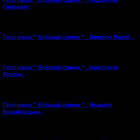
Головко .
https://youtu.be/WHIP7aUcYr0
Програма ” Впізнай свого ” . Дмитро Палій .
https://youtu.be/uB3ynYREBTI
Програма ” Впізнай свого ” . Анастасія
Ярова .
https://youtu.be/SdVwRJsCLLc
Програма ” Впізнай свого ” . Наталія
Вишневська .
https://youtu.be/6fR3h2dMqHQ