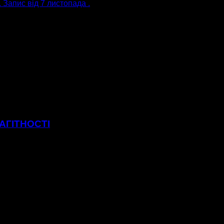
апис від 7 листопада .
АГІТНОСТІ