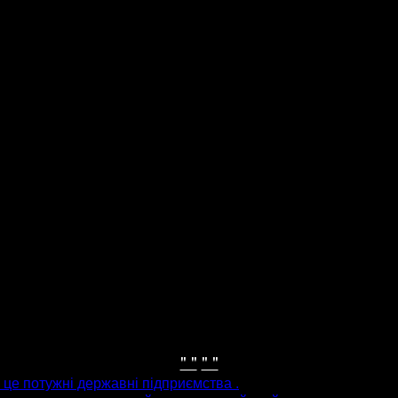
" "
" "
 це потужні державні підприємства .