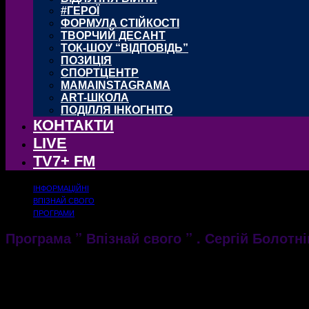
#ГЕРОЇ
ФОРМУЛА СТІЙКОСТІ
ТВОРЧИЙ ДЕСАНТ
ТОК-ШОУ “ВІДПОВІДЬ”
ПОЗИЦІЯ
СПОРТЦЕНТР
MAMAINSTAGRAMA
ART-ШКОЛА
ПОДІЛЛЯ ІНКОГНІТО
КОНТАКТИ
LIVE
TV7+ FM
ІНФОРМАЦІЙНІ
ВПІЗНАЙ СВОГО
ПРОГРАМИ
Програма ” Впізнай свого ” . Сергій Болотні
08.11.2018
2160