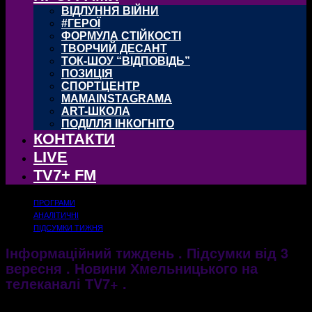
ВІДЛУННЯ ВІЙНИ
#ГЕРОЇ
ФОРМУЛА СТІЙКОСТІ
ТВОРЧИЙ ДЕСАНТ
ТОК-ШОУ “ВІДПОВІДЬ”
ПОЗИЦІЯ
СПОРТЦЕНТР
MAMAINSTAGRAMA
ART-ШКОЛА
ПОДІЛЛЯ ІНКОГНІТО
КОНТАКТИ
LIVE
TV7+ FM
ПРОГРАМИ
АНАЛІТИЧНІ
ПІДСУМКИ ТИЖНЯ
Інформаційний тиждень . Підсумки від 3
вересня . Новини Хмельницького на
телеканалі ТV7+ .
06.09.2017