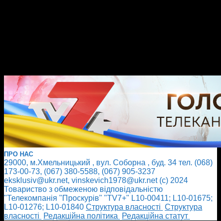
ПРО НАС
29000, м.Хмельницький , вул. Соборна , буд. 34 тел. (068)
173-00-73, (067) 380-5588, (067) 905-3237
eksklusiv@ukr.net, vinskevich1978@ukr.net (с) 2024
Товариство з обмеженою відповідальністю
"Телекомпанія "Проскурів" "TV7+" L10-00411; L10-01675;
L10-01276; L10-01840
Cтруктура власності
Cтруктура
власності
Редакційна політика
Редакційна статут