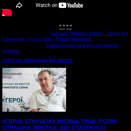
" "
" "
попередня стаття
Ток-шоу “Момент істини” . Запис від
5 вересня . Гість студії – Роман Миколаїв .
наступна стаття
Хмельничани на варті державних
рубежів
СТАТТІ ПО ТЕМІ
БІЛЬШЕ ВІД АВТОРА
#ГЕРОЇ. СПОЧАТКУ МІСЯЦЬ ТИШІ, ПОТІМ
СТРАШНА ЗВІСТКА: ЩО СТАЛОСЯ ІЗ