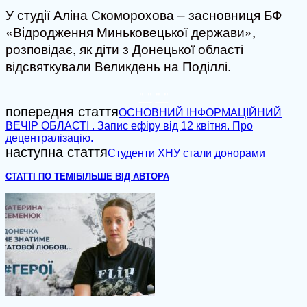
У студії Аліна Скоморохова – засновниця БФ
«Відродження Миньковецької держави»,
розповідає, як діти з Донецької області
відсвяткували Великдень на Поділлі.
" "
" "
попередня стаття
ОСНОВНИЙ ІНФОРМАЦІЙНИЙ
ВЕЧІР ОБЛАСТІ . Запис ефіру від 12 квітня. Про
децентралізацію.
наступна стаття
Студенти ХНУ стали донорами
СТАТТІ ПО ТЕМІ
БІЛЬШЕ ВІД АВТОРА