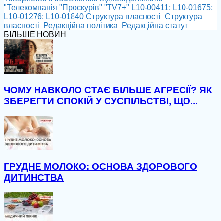
"Телекомпанія "Проскурів" "TV7+" L10-00411; L10-01675;
L10-01276; L10-01840
Cтруктура власності
Cтруктура
власності
Редакційна політика
Редакційна статут
БІЛЬШЕ НОВИН
ЧОМУ НАВКОЛО СТАЄ БІЛЬШЕ АГРЕСІЇ? ЯК
ЗБЕРЕГТИ СПОКІЙ У СУСПІЛЬСТВІ, ЩО...
ГРУДНЕ МОЛОКО: ОСНОВА ЗДОРОВОГО
ДИТИНСТВА