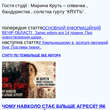
Гостя студії : Марина Круть – співачка ,
бандуристка , солістка гурту “КRУТЬ” .
" "
" "
попередня стаття
ОСНОВНИЙ ІНФОРМАЦІЙНИЙ
ВЕЧІР ОБЛАСТІ . Запис ефіру від 14 травня. Про
новоутворення шкіри .
наступна стаття
У Хмельницькому в розпалі овочевий
бум. Підсумки тижня .
СТАТТІ ПО ТЕМІ
БІЛЬШЕ ВІД АВТОРА
ЧОМУ НАВКОЛО СТАЄ БІЛЬШЕ АГРЕСІЇ? ЯК