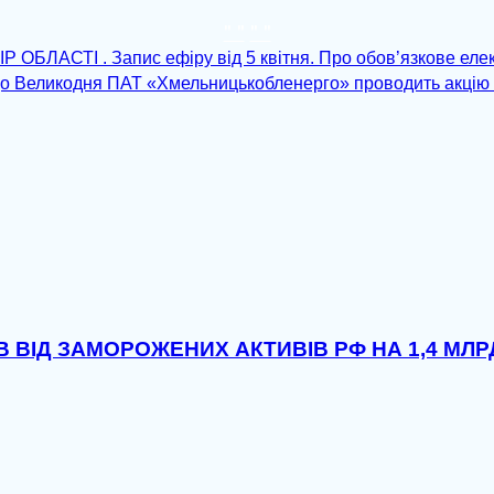
" "
" "
АСТІ . Запис ефіру від 5 квітня. Про обов’язкове елек
До Великодня ПАТ «Хмельницькобленерго» проводить акцію
ІВ ВІД ЗАМОРОЖЕНИХ АКТИВІВ РФ НА 1,4 МЛ