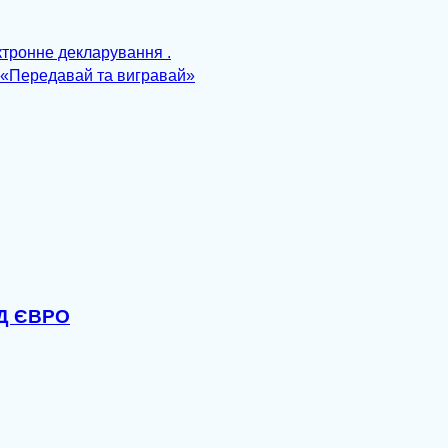
тронне декларування .
 «Передавай та вигравай»
РД ЄВРО