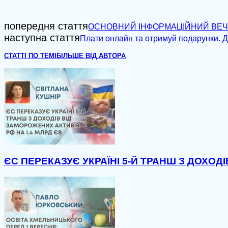
попередня стаття
ОСНОВНИЙ ІНФОРМАЦІЙНИЙ ВЕЧІР ОБЛ
наступна стаття
Плати онлайн та отримуй подарунки. 
СТАТТІ ПО ТЕМІ
БІЛЬШЕ ВІД АВТОРА
ЄС ПЕРЕКАЗУЄ УКРАЇНІ 5-Й ТРАНШ З ДОХОД