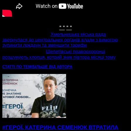
" "
" "
попередня стаття
Хмельницька міська рада
звернулася до центральних органів влади з вимогою
зупинити локдаун та зменшити тарифи
наступна стаття
Шепетівські правоохоронці
розшукують хлопця, котрий зник півтора місяці тому
СТАТТІ ПО ТЕМІ
БІЛЬШЕ ВІД АВТОРА
#ГЕРОЇ. КАТЕРИНА СЕМЕНЮК ВТРАТИЛА