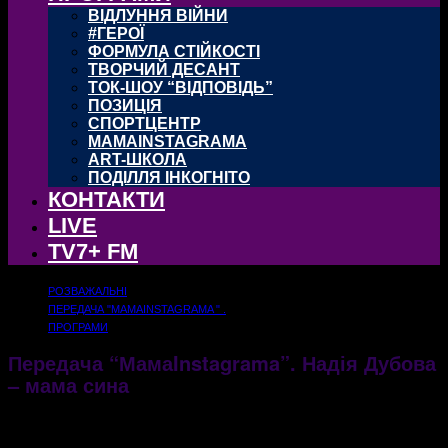
ВІДЛУННЯ ВІЙНИ
#ГЕРОЇ
ФОРМУЛА СТІЙКОСТІ
ТВОРЧИЙ ДЕСАНТ
ТОК-ШОУ “ВІДПОВІДЬ”
ПОЗИЦІЯ
СПОРТЦЕНТР
MAMAINSTAGRAMA
ART-ШКОЛА
ПОДІЛЛЯ ІНКОГНІТО
КОНТАКТИ
LIVE
TV7+ FM
РОЗВАЖАЛЬНІ
ПЕРЕДАЧА "МАМАINSTAGRAMA " .
ПРОГРАМИ
Передача “МамаInstagrama”. Надія Дубова
– мама сина
14.01.2021
2226