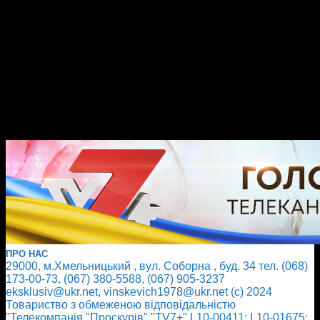
ПРО НАС
29000, м.Хмельницький , вул. Соборна , буд. 34 тел. (068)
173-00-73, (067) 380-5588, (067) 905-3237
eksklusiv@ukr.net, vinskevich1978@ukr.net (с) 2024
Товариство з обмеженою відповідальністю
"Телекомпанія "Проскурів" "TV7+" L10-00411; L10-01675;