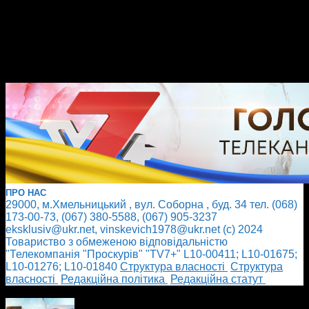
ПРО НАС
29000, м.Хмельницький , вул. Соборна , буд. 34 тел. (068)
173-00-73, (067) 380-5588, (067) 905-3237
eksklusiv@ukr.net, vinskevich1978@ukr.net (с) 2024
Товариство з обмеженою відповідальністю
"Телекомпанія "Проскурів" "TV7+" L10-00411; L10-01675;
L10-01276; L10-01840
Cтруктура власності
Cтруктура
власності
Редакційна політика
Редакційна статут
БІЛЬШЕ НОВИН