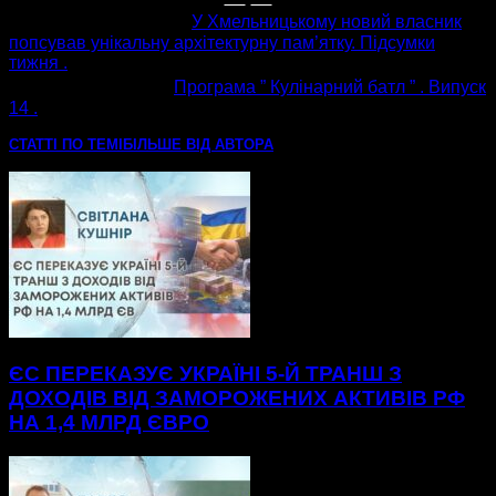
попередня стаття
У Хмельницькому новий власник
попсував унікальну архітектурну пам’ятку. Підсумки
тижня .
наступна стаття
Програма ” Кулінарний батл ” . Випуск
14 .
СТАТТІ ПО ТЕМІ
БІЛЬШЕ ВІД АВТОРА
ЄС ПЕРЕКАЗУЄ УКРАЇНІ 5-Й ТРАНШ З
ДОХОДІВ ВІД ЗАМОРОЖЕНИХ АКТИВІВ РФ
НА 1,4 МЛРД ЄВРО