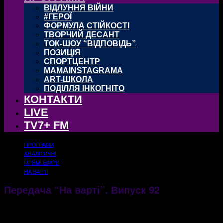
ВІДЛУННЯ ВІЙНИ
#ГЕРОЇ
ФОРМУЛА СТІЙКОСТІ
ТВОРЧИЙ ДЕСАНТ
ТОК-ШОУ “ВІДПОВІДЬ”
ПОЗИЦІЯ
СПОРТЦЕНТР
MAMAINSTAGRAMA
ART-ШКОЛА
ПОДІЛЛЯ ІНКОГНІТО
КОНТАКТИ
LIVE
TV7+ FM
ПРОГРАМИ
АНАЛІТИЧНІ
ПРЯМІ ЕФІРИ
НА ВАРТІ
Передача “На варті”. Випуск 92
25.04.2018
1971