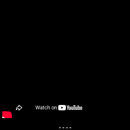
" "
" "