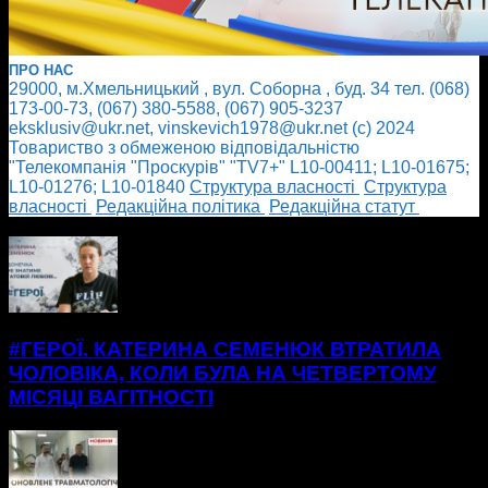
ПРО НАС
29000, м.Хмельницький , вул. Соборна , буд. 34 тел. (068)
173-00-73, (067) 380-5588, (067) 905-3237
eksklusiv@ukr.net, vinskevich1978@ukr.net (с) 2024
Товариство з обмеженою відповідальністю
"Телекомпанія "Проскурів" "TV7+" L10-00411; L10-01675;
L10-01276; L10-01840
Cтруктура власності
Cтруктура
власності
Редакційна політика
Редакційна статут
БІЛЬШЕ НОВИН
#ГЕРОЇ. КАТЕРИНА СЕМЕНЮК ВТРАТИЛА
ЧОЛОВІКА, КОЛИ БУЛА НА ЧЕТВЕРТОМУ
МІСЯЦІ ВАГІТНОСТІ