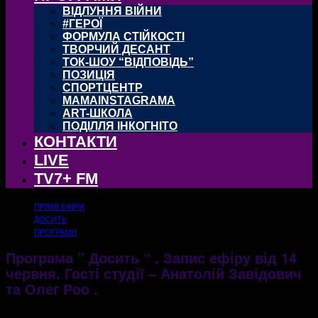
ВІДЛУННЯ ВІЙНИ
#ГЕРОЇ
ФОРМУЛА СТІЙКОСТІ
ТВОРЧИЙ ДЕСАНТ
ТОК-ШОУ “ВІДПОВІДЬ”
ПОЗИЦІЯ
СПОРТЦЕНТР
MAMAINSTAGRAMA
ART-ШКОЛА
ПОДІЛЛЯ ІНКОГНІТО
КОНТАКТИ
LIVE
TV7+ FM
ПРЯМІ ЕФІРИ
ДОСИТЬ
ПРОГРАМИ
Програма ” Досить “ . Запис ефіру від 14
червня. Гості студії – Анатолій Завідович
та Олег Роо .
16.06.2017