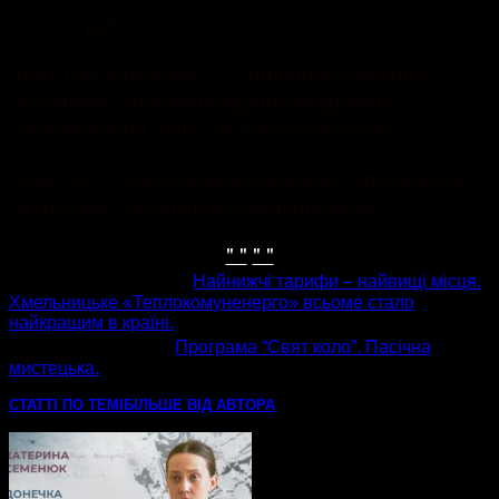
Гості студії :
Анатолій Завідович – старший інспектор з
особливих доручень відділу кадрового
забезпечення УПП у м.Хмельницькому ;
Олег Роо – заступник начальника Управління
патрульної поліції в м.Хмельницькому .
" "
" "
попередня стаття
Найнижчі тарифи – найвищі місця.
Хмельницьке «Теплокомуненерго» всьоме стало
найкращим в країні.
наступна стаття
Програма “Свят коло”. Пасічна
мистецька.
СТАТТІ ПО ТЕМІ
БІЛЬШЕ ВІД АВТОРА