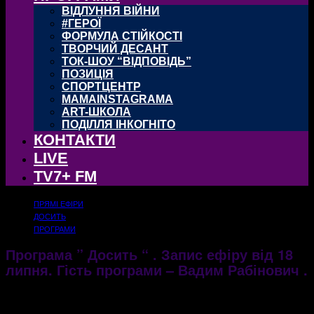
ВІДЛУННЯ ВІЙНИ
#ГЕРОЇ
ФОРМУЛА СТІЙКОСТІ
ТВОРЧИЙ ДЕСАНТ
ТОК-ШОУ “ВІДПОВІДЬ”
ПОЗИЦІЯ
СПОРТЦЕНТР
MAMAINSTAGRAMA
ART-ШКОЛА
ПОДІЛЛЯ ІНКОГНІТО
КОНТАКТИ
LIVE
TV7+ FM
ПРЯМІ ЕФІРИ
ДОСИТЬ
ПРОГРАМИ
Програма ” Досить “ . Запис ефіру від 18
липня. Гість програми – Вадим Рабінович .
19.07.2017
2603