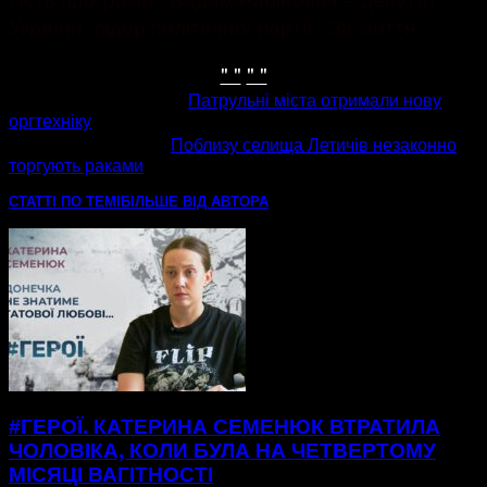
України, лідер політичної партії ” За життя “
" "
" "
попередня стаття
Патрульні міста отримали нову
оргтехніку
наступна стаття
Поблизу селища Летичів незаконно
торгують раками
СТАТТІ ПО ТЕМІ
БІЛЬШЕ ВІД АВТОРА
#ГЕРОЇ. КАТЕРИНА СЕМЕНЮК ВТРАТИЛА
ЧОЛОВІКА, КОЛИ БУЛА НА ЧЕТВЕРТОМУ
МІСЯЦІ ВАГІТНОСТІ