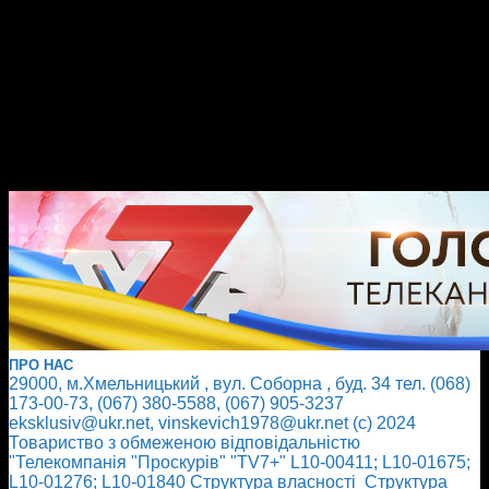
ПРО НАС
29000, м.Хмельницький , вул. Соборна , буд. 34 тел. (068)
173-00-73, (067) 380-5588, (067) 905-3237
eksklusiv@ukr.net, vinskevich1978@ukr.net (с) 2024
Товариство з обмеженою відповідальністю
"Телекомпанія "Проскурів" "TV7+" L10-00411; L10-01675;
L10-01276; L10-01840
Cтруктура власності
Cтруктура