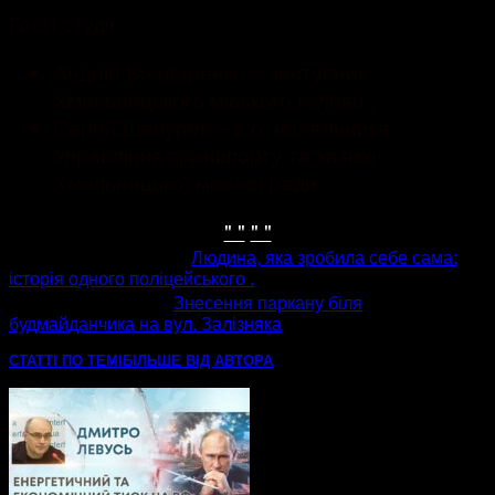
Гості студії :
Андрій Бондаренко – заступник
Хмельницького міського голови ;
Сергій Шепурев – в.о. начальника
Управління транспорту та зв’язку
Хмельницької міської ради .
" "
" "
попередня стаття
Людина, яка зробила себе сама:
історія одного поліцейського .
наступна стаття
Знесення паркану біля
будмайданчика на вул. Залізняка
СТАТТІ ПО ТЕМІ
БІЛЬШЕ ВІД АВТОРА