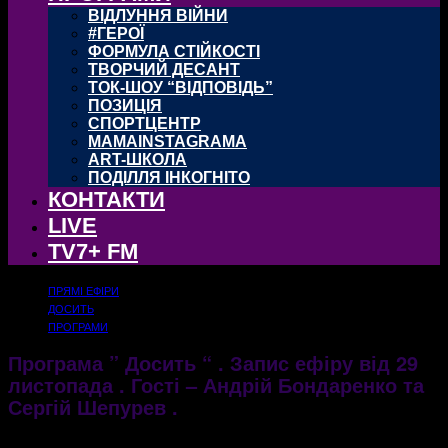
ВІДЛУННЯ ВІЙНИ
#ГЕРОЇ
ФОРМУЛА СТІЙКОСТІ
ТВОРЧИЙ ДЕСАНТ
ТОК-ШОУ “ВІДПОВІДЬ”
ПОЗИЦІЯ
СПОРТЦЕНТР
MAMAINSTAGRAMA
ART-ШКОЛА
ПОДІЛЛЯ ІНКОГНІТО
КОНТАКТИ
LIVE
TV7+ FM
ПРЯМІ ЕФІРИ
ДОСИТЬ
ПРОГРАМИ
Програма ” Досить “ . Запис ефіру від 29
листопада . Гості – Андрій Бондаренко та
Сергій Шепурев .
01.12.2017