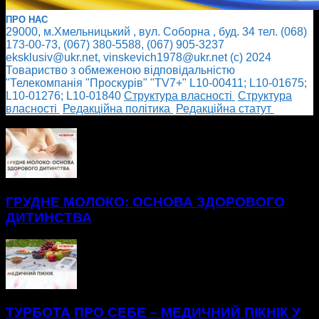
ПРО НАС
29000, м.Хмельницький , вул. Соборна , буд. 34 тел. (068)
173-00-73, (067) 380-5588, (067) 905-3237
eksklusiv@ukr.net, vinskevich1978@ukr.net (с) 2024
Товариство з обмеженою відповідальністю
"Телекомпанія "Проскурів" "TV7+" L10-00411; L10-01675;
L10-01276; L10-01840
Cтруктура власності
Cтруктура
власності
Редакційна політика
Редакційна статут
БІЛЬШЕ НОВИН
ГРУДНЕ МОЛОКО: ОСНОВА ЗДОРОВОГО
ДИТИНСТВА
ТУРБОТА ПРО СЕБЕ – МЕДИЧНИЙ ПІКНІК У