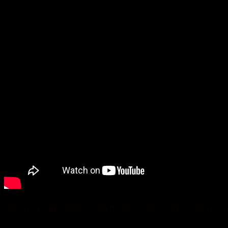
Гостя студії : Тетяна Дупляк – заступник началь