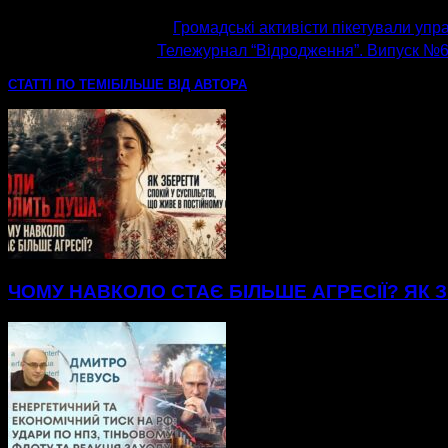
попередня стаття
Громадські активісти пікетували упра
наступна стаття
Тележурнал “Відродження”. Випуск №63
СТАТТІ ПО ТЕМІ
БІЛЬШЕ ВІД АВТОРА
ЧОМУ НАВКОЛО СТАЄ БІЛЬШЕ АГРЕСІЇ? ЯК З