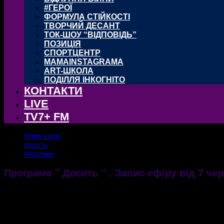
#ГЕРОЇ
ФОРМУЛА СТІЙКОСТІ
ТВОРЧИЙ ДЕСАНТ
ТОК-ШОУ “ВІДПОВІДЬ”
ПОЗИЦІЯ
СПОРТЦЕНТР
MAMAINSTAGRAMA
ART-ШКОЛА
ПОДІЛЛЯ ІНКОГНІТО
КОНТАКТИ
LIVE
TV7+ FM
ПРЯМІ ЕФІРИ
ДОСИТЬ
ПРОГРАМИ
Програма ” Досить “ . Запис ефіру від 7 чер
08.06.2017
2106