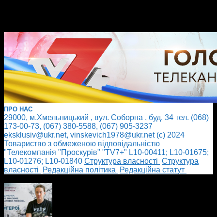
ПРО НАС
29000, м.Хмельницький , вул. Соборна , буд. 34 тел. (068)
173-00-73, (067) 380-5588, (067) 905-3237
eksklusiv@ukr.net, vinskevich1978@ukr.net (с) 2024
Товариство з обмеженою відповідальністю
"Телекомпанія "Проскурів" "TV7+" L10-00411; L10-01675;
L10-01276; L10-01840
Cтруктура власності
Cтруктура
власності
Редакційна політика
Редакційна статут
БІЛЬШЕ НОВИН