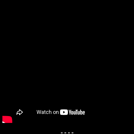
" "
" "