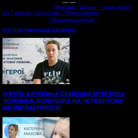
попередня стаття
Програма ” Досить “ . Запис ефіру
від 7 червня. Гостя студії – Тетяна Дупляк .
наступна стаття
” Омріяним шляхом ” .
СТАТТІ ПО ТЕМІ
БІЛЬШЕ ВІД АВТОРА
#ГЕРОЇ. КАТЕРИНА СЕМЕНЮК ВТРАТИЛА
ЧОЛОВІКА, КОЛИ БУЛА НА ЧЕТВЕРТОМУ
МІСЯЦІ ВАГІТНОСТІ