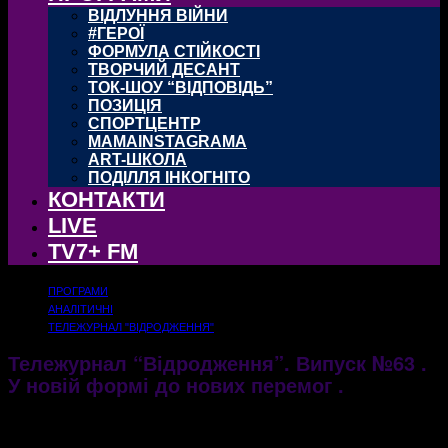
ВІДЛУННЯ ВІЙНИ
#ГЕРОЇ
ФОРМУЛА СТІЙКОСТІ
ТВОРЧИЙ ДЕСАНТ
ТОК-ШОУ “ВІДПОВІДЬ”
ПОЗИЦІЯ
СПОРТЦЕНТР
MAMAINSTAGRAMA
ART-ШКОЛА
ПОДІЛЛЯ ІНКОГНІТО
КОНТАКТИ
LIVE
TV7+ FM
ПРОГРАМИ
АНАЛІТИЧНІ
ТЕЛЕЖУРНАЛ "ВІДРОДЖЕННЯ"
Тележурнал “Відродження”. Випуск №63 .
У новій формі до нових перемог .
08.06.2017
3141